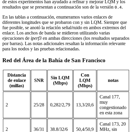
de estos experimentos han ayudado a refinar y mejorar LQM y los
resultados que se presentan a continuación son de la versión
.
0.4
En las tablas a continuación, enumeramos varios enlaces de
diferentes longitudes que se probaron con y sin LQM. Siempre que
fue posible, se anotó la relación señal/ruido en ambos extremos del
enlace. Los anchos de banda se midieron utilizando varias
ejecuciones de
iperf3
en ambas direcciones (los resultados separados
por barras). Las notas adicionales resaltan la información relevante
para los nodos y las pruebas relacionadas.
Red del Área de la Bahía de San Francisco
Distancia
Con
Sin LQM
de enlace
SNR
LQM
notas
(Mbps)
(millas)
(Mbps)
Canal 177,
muy
2
25/28
0,282/2,79
13,3/20,6
congestionado
en esta zona
Canal 173, 20
2
36/31
38.8/32/6
50,4/50,9
MHz, sin