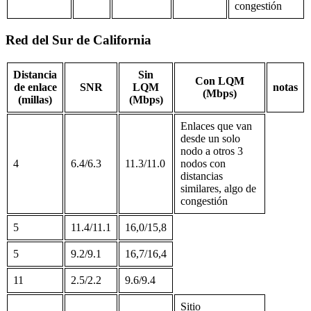
congestión
Red del Sur de California
Distancia
Sin
Con LQM
de enlace
SNR
LQM
notas
(Mbps)
(millas)
(Mbps)
Enlaces que van
desde un solo
nodo a otros 3
4
6.4/6.3
11.3/11.0
nodos con
distancias
similares, algo de
congestión
5
11.4/11.1
16,0/15,8
5
9.2/9.1
16,7/16,4
11
2.5/2.2
9.6/9.4
Sitio