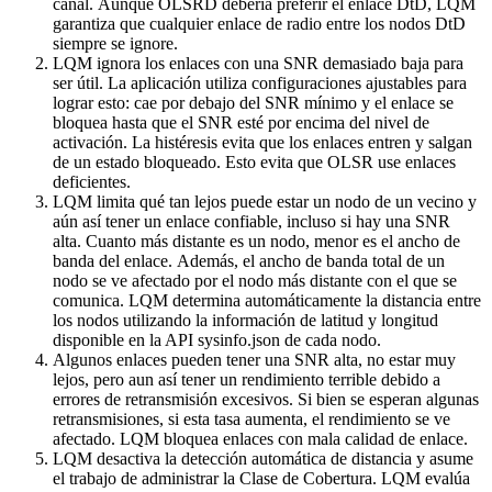
canal. Aunque OLSRD debería preferir el enlace DtD, LQM
garantiza que cualquier enlace de radio entre los nodos DtD
siempre se ignore.
LQM ignora los enlaces con una SNR demasiado baja para
ser útil. La aplicación utiliza configuraciones ajustables para
lograr esto: cae por debajo del SNR mínimo y el enlace se
bloquea hasta que el SNR esté por encima del nivel de
activación. La histéresis evita que los enlaces entren y salgan
de un estado bloqueado. Esto evita que OLSR use enlaces
deficientes.
LQM limita qué tan lejos puede estar un nodo de un vecino y
aún así tener un enlace confiable, incluso si hay una SNR
alta. Cuanto más distante es un nodo, menor es el ancho de
banda del enlace. Además, el ancho de banda total de un
nodo se ve afectado por el nodo más distante con el que se
comunica. LQM determina automáticamente la distancia entre
los nodos utilizando la información de latitud y longitud
disponible en la API sysinfo.json de cada nodo.
Algunos enlaces pueden tener una SNR alta, no estar muy
lejos, pero aun así tener un rendimiento terrible debido a
errores de retransmisión excesivos. Si bien se esperan algunas
retransmisiones, si esta tasa aumenta, el rendimiento se ve
afectado. LQM bloquea enlaces con mala calidad de enlace.
LQM desactiva la detección automática de distancia y asume
el trabajo de administrar la Clase de Cobertura. LQM evalúa