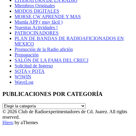
LITERATURA DE LA RADIO
Miembros Originales
MODOS DIGITALES
MORSE CW APRENDE Y MAS
Mumla APP ( muy fácil )
Nuestras Actividades !
PATROCINADORES
PLAN DE BANDAS DE RADIOAFICIONADOS EN
MEXICO
Promoción de la Radio afición
Propagación
SALÓN DE LA FAMA DEL CRECJ
Solicitud de Ingreso
SOTA y POTA
W5WIN
WaveLog
PUBLICACIONES POR CATEGORÍA
PUBLICACIONES
POR
© 2026 Club de Radioexperimentadores de Cd. Juarez. All rights
CATEGORÍA
reserved.
Hiero
by aThemes