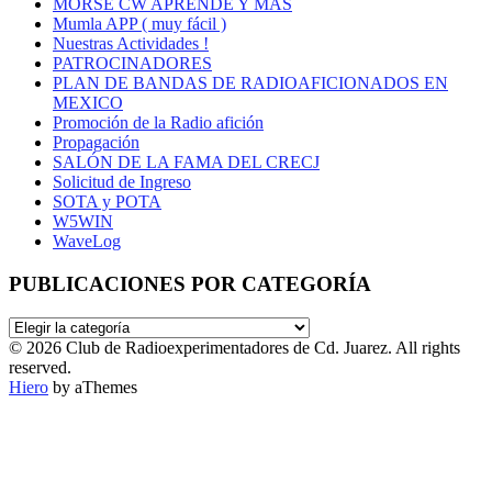
MORSE CW APRENDE Y MAS
Mumla APP ( muy fácil )
Nuestras Actividades !
PATROCINADORES
PLAN DE BANDAS DE RADIOAFICIONADOS EN
MEXICO
Promoción de la Radio afición
Propagación
SALÓN DE LA FAMA DEL CRECJ
Solicitud de Ingreso
SOTA y POTA
W5WIN
WaveLog
PUBLICACIONES POR CATEGORÍA
PUBLICACIONES
POR
© 2026 Club de Radioexperimentadores de Cd. Juarez. All rights
CATEGORÍA
reserved.
Hiero
by aThemes