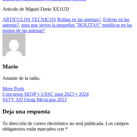
Articulo de Miguel Dario XE1UD
ARTICULOS TECNICOS
Bolitas en las antenas?
,
Esferas en las
antenas?
,
para que sirven la pequeñas "BOLITAS" metálicas en las
puntas de las antenas?
Mario
Amante de la radio.
More Posts
Navegación
Concursos SEQP y GSSC para 2023 y 2024
SSTV AD Fiesta Mexicana 2023
de
entradas
Deja una respuesta
Tu dirección de correo electrónico no será publicada.
Los campos
obligatorios están marcados con
*