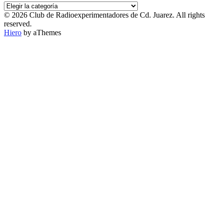
PUBLICACIONES
POR
© 2026 Club de Radioexperimentadores de Cd. Juarez. All rights
CATEGORÍA
reserved.
Hiero
by aThemes