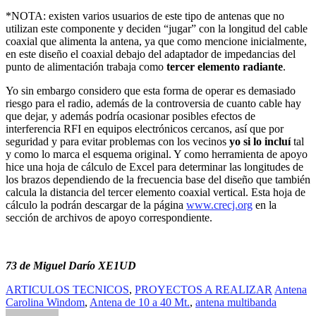
*NOTA: existen varios usuarios de este tipo de antenas que no
utilizan este componente y deciden “jugar” con la longitud del cable
coaxial que alimenta la antena, ya que como mencione inicialmente,
en este diseño el coaxial debajo del adaptador de impedancias del
punto de alimentación trabaja como
tercer elemento radiante
.
Yo sin embargo considero que esta forma de operar es demasiado
riesgo para el radio, además de la controversia de cuanto cable hay
que dejar, y además podría ocasionar posibles efectos de
interferencia RFI en equipos electrónicos cercanos, así que por
seguridad y para evitar problemas con los vecinos
yo si lo incluí
tal
y como lo marca el esquema original. Y como herramienta de apoyo
hice una hoja de cálculo de Excel para determinar las longitudes de
los brazos dependiendo de la frecuencia base del diseño que también
calcula la distancia del tercer elemento coaxial vertical. Esta hoja de
cálculo la podrán descargar de la página
www.crecj.org
en la
sección de archivos de apoyo correspondiente.
73 de Miguel Darío XE1UD
ARTICULOS TECNICOS
,
PROYECTOS A REALIZAR
Antena
Carolina Windom
,
Antena de 10 a 40 Mt.
,
antena multibanda