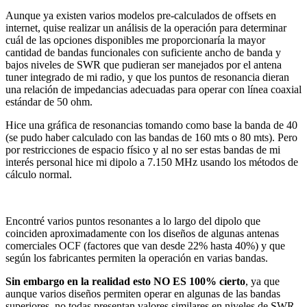
Aunque ya existen varios modelos pre-calculados de offsets en
internet, quise realizar un análisis de la operación para determinar
cuál de las opciones disponibles me proporcionaría la mayor
cantidad de bandas funcionales con suficiente ancho de banda y
bajos niveles de SWR que pudieran ser manejados por el antena
tuner integrado de mi radio, y que los puntos de resonancia dieran
una relación de impedancias adecuadas para operar con línea coaxial
estándar de 50 ohm.
Hice una gráfica de resonancias tomando como base la banda de 40
(se pudo haber calculado con las bandas de 160 mts o 80 mts). Pero
por restricciones de espacio físico y al no ser estas bandas de mi
interés personal hice mi dipolo a 7.150 MHz usando los métodos de
cálculo normal.
Encontré varios puntos resonantes a lo largo del dipolo que
coinciden aproximadamente con los diseños de algunas antenas
comerciales OCF (factores que van desde 22% hasta 40%) y que
según los fabricantes permiten la operación en varias bandas.
Sin embargo en la realidad esto NO ES 100% cierto
, ya que
aunque varios diseños permiten operar en algunas de las bandas
superiores, no todas presentan valores similares en niveles de SWR