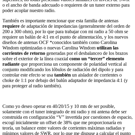
o el ancho de banda adecuado o requieren de un tuner externo para
poder acoplar nuestro radio.
También es importante mencionar que esta familia de antenas
requiere
de adaptación de impedancias (generalmente del orden de
200 a 300 ohm), por lo que para trabajar con mi radio a 50 ohm se
requiere un balún de 4:1 en el punto de alimentación, y los nuevos
diseños de antenas OCF *conocidos también como Carolina
Windom optimizadas o nuevas Carolina Windom
utilizan las
corrientes de retorno
generadas por el desbalanceo de los brazos
sobre el exterior de la línea coaxial
como un “tercer” elemento
radiante
que proporciona un componente de polaridad vertical al
conjunto modificando los lóbulos de radiación del dipolo y para
controlar este efecto se usa
también
un aislador de corrientes o
choke de 1:1 por debajo del balún adaptador de impedancia 4:1 (y
para proteger al radio también).
Como yo deseo operar en 40/20/15 y 10 mts de ser posible,
solamente con el tuner integrado de mi radio y mi antena debe ser
construida en configuración “V” invertida por cuestiones de espacio,
escogí inicialmente un offset de 38% que me proporcionaría en
teoría, un balance entre valores de corrientes máximas radiadas y
mínimos valores de SWR, por lo que me dispuse a calcular el punto