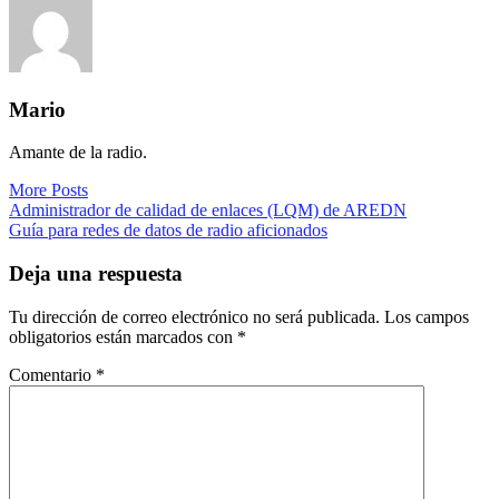
Mario
Amante de la radio.
More Posts
Navegación
Administrador de calidad de enlaces (LQM) de AREDN
Guía para redes de datos de radio aficionados
de
entradas
Deja una respuesta
Tu dirección de correo electrónico no será publicada.
Los campos
obligatorios están marcados con
*
Comentario
*