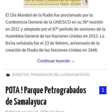
W5WIN
El Día Mundial de la Radio fue proclamado por la
WAVELOG
Conferencia General de la UNESCO en su 36º reunión
en 2011 y adoptado por el 67º período de sesiones de la
AUTENTIFICACIÓN DE MIEMBROS DEL
Asamblea General de las Naciones Unidas en 2012. La
CRECJ
fecha señalada fue el 13 de febrero, aniversario de la
creación de Radio de las Naciones Unidas en 1946.
MUMLA APP ( MUY FÁCIL )
Continuar leyendo
→
EVENTOS
,
PROMOCION DE LA RADIOAFICION
POTA ! Parque Petrograbados
1
de Samalayuca
Publicada en
julio 18, 2026
por
Mario