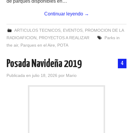
de parques disponibles en…
Continuar leyendo
→
ARTICULOS TECNICOS
,
EVENTOS
,
PROMOCION DE LA
RADIOAFICION
,
PROYECTOS A REALIZAR
Parks in
the air
,
Parques en el Aire
,
POTA
Posada Navideña 2019
4
Publicada en
julio 18, 2026
por
Mario