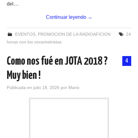
del…
Continuar leyendo
→
EVENTOS
,
PROMOCION DE LA RADIOAFICION
24
horas con los oncemetristas
Como nos fué en JOTA 2018 ?
4
Muy bien !
Publicada en
julio 18, 2026
por
Mario