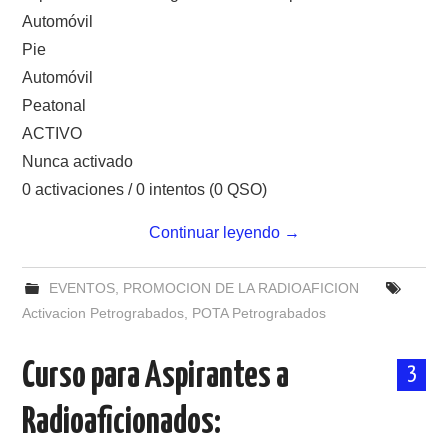
Automóvil
Pie
Automóvil
Peatonal
ACTIVO
Nunca activado
0 activaciones / 0 intentos (0 QSO)
Continuar leyendo
→
EVENTOS
,
PROMOCION DE LA RADIOAFICION
Activacion Petrograbados
,
POTA Petrograbados
Curso para Aspirantes a
3
Radioaficionados: