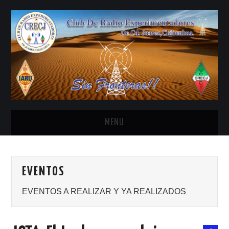
MENU
INICIO
EVENTOS
ANTENAS Y ACCESORIOS
EVENTOS A REALIZAR Y YA REALIZADOS
AREDN
BANDA CIVIL