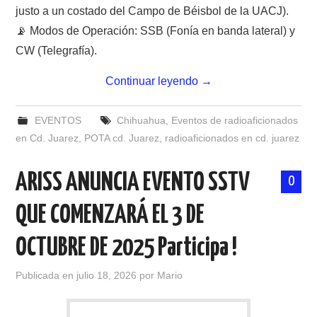
justo a un costado del Campo de Béisbol de la UACJ).
📡 Modos de Operación: SSB (Fonía en banda lateral) y
CW (Telegrafía).
Continuar leyendo
→
EVENTOS
Chihuahua
,
Eventos de radioaficionados
en Cd. Juarez
,
POTA cd. Juarez
,
radioaficionados en cd. juarez
ARISS ANUNCIA EVENTO SSTV
0
QUE COMENZARÁ EL 3 DE
OCTUBRE DE 2025 Participa !
Publicada en
julio 18, 2026
por
Mario