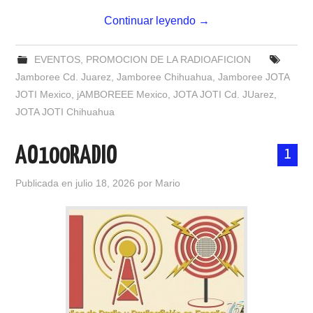
NUESTRAS ACTIVIDADES !
Continuar leyendo
→
PATROCINADORES
EVENTOS
,
PROMOCION DE LA RADIOAFICION
PLAN DE BANDAS DE
Jamboree Cd. Juarez
,
Jamboree Chihuahua
,
Jamboree JOTA
JOTI Mexico
,
jAMBOREEE Mexico
,
JOTA JOTI Cd. JUarez
,
RADIOAFICIONADOS EN MEXICO
JOTA JOTI Chihuahua
PROMOCIÓN DE LA RADIO AFICIÓN
AO100RADIO
1
PROPAGACIÓN
Publicada en
julio 18, 2026
por
Mario
SALÓN DE LA FAMA DEL CRECJ
SOLICITUD DE INGRESO
SOTA Y POTA