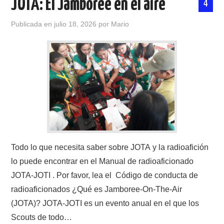
JOTA: El Jamboree en el aire
4
CONTACTO
Publicada en
julio 18, 2026
por
Mario
HISTORIA DE LA RADIO
IMÁGENES CRECJ
LA PULGA MERCANTE
LITERATURA DE LA RADIO
Todo lo que necesita saber sobre JOTA y la radioafición
MIEMBROS ORIGINALES
lo puede encontrar en el Manual de radioaficionado
JOTA-JOTI . Por favor, lea el Código de conducta de
MODOS DIGITALES
radioaficionados ¿Qué es Jamboree-On-The-Air
MORSE CW APRENDE Y MAS
(JOTA)? JOTA-JOTI es un evento anual en el que los
Scouts de todo…