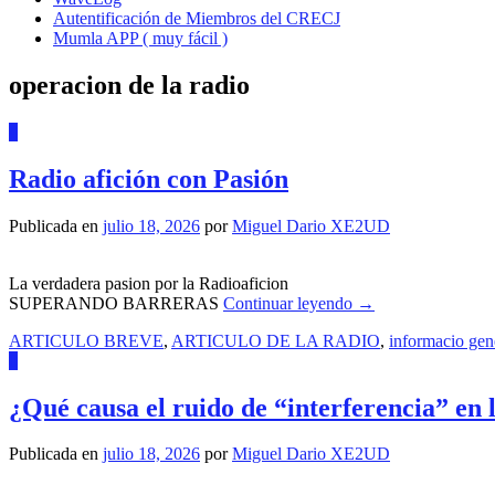
Autentificación de Miembros del CRECJ
Mumla APP ( muy fácil )
operacion de la radio
4
Radio afición con Pasión
Publicada en
julio 18, 2026
por
Miguel Dario XE2UD
La verdadera pasion por la Radioaficion
SUPERANDO BARRERAS
Continuar leyendo
→
ARTICULO BREVE
,
ARTICULO DE LA RADIO
,
informacio gen
0
¿Qué causa el ruido de “interferencia” en l
Publicada en
julio 18, 2026
por
Miguel Dario XE2UD