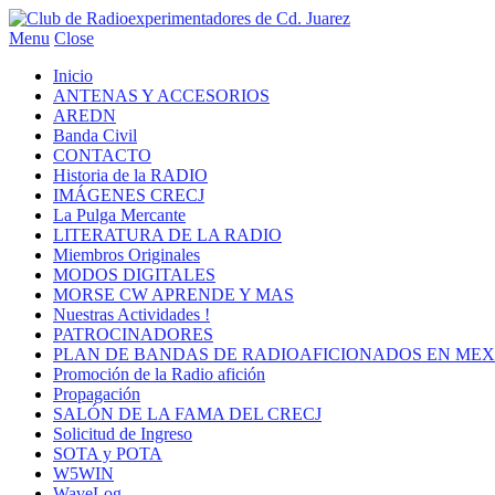
Menu
Close
Inicio
ANTENAS Y ACCESORIOS
AREDN
Banda Civil
CONTACTO
Historia de la RADIO
IMÁGENES CRECJ
La Pulga Mercante
LITERATURA DE LA RADIO
Miembros Originales
MODOS DIGITALES
MORSE CW APRENDE Y MAS
Nuestras Actividades !
PATROCINADORES
PLAN DE BANDAS DE RADIOAFICIONADOS EN MEX
Promoción de la Radio afición
Propagación
SALÓN DE LA FAMA DEL CRECJ
Solicitud de Ingreso
SOTA y POTA
W5WIN
WaveLog