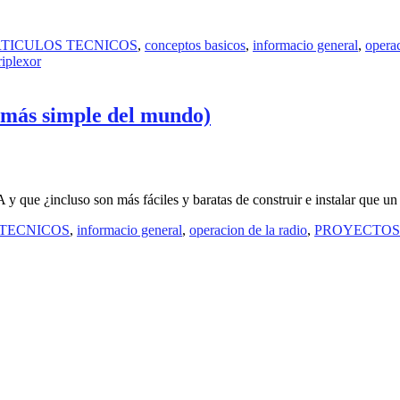
TICULOS TECNICOS
,
conceptos basicos
,
informacio general
,
operac
riplexor
más simple del mundo)
que ¿incluso son más fáciles y baratas de construir e instalar que un
 TECNICOS
,
informacio general
,
operacion de la radio
,
PROYECTOS