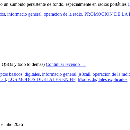
o un zumbido persistente de fondo, especialmente en radios portátiles
C
cos
,
informacio general
,
operacion de la radio
,
PROMOCION DE LA 
, QSOs y todo lo demas)
Continuar leyendo
→
ptos basicos
,
digitales
,
informacio general
,
js8call
,
operacion de la radi
all
,
LOS MODOS DIGITALES EN HF
,
Modos digitales explicados
,
de Julio 2026