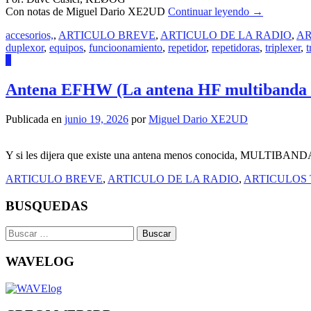
Con notas de Miguel Dario XE2UD
Continuar leyendo
→
accesorios,
,
ARTICULO BREVE
,
ARTICULO DE LA RADIO
,
AR
duplexor
,
equipos
,
funcioonamiento
,
repetidor
,
repetidoras
,
triplexer
,
t
2
Antena EFHW (La antena HF multibanda 
Publicada en
junio 19, 2026
por
Miguel Dario XE2UD
Y si les dijera que existe una antena menos conocida, MULTIBANDA y 
ARTICULO BREVE
,
ARTICULO DE LA RADIO
,
ARTICULOS
BUSQUEDAS
Buscar:
WAVELOG