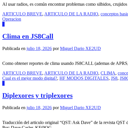
Al usar radios, es común encontrar problemas como silbidos, crujidos 
ARTICULO BREVE
,
ARTICULO DE LA RADIO
,
conceptos basi
Operacion
0
Clima en JS8Call
Publicada en
julio 18, 2026
por
Miguel Dario XE2UD
Como obtener reportes de clima usando JS8CALL (ademas de APRS
ARTICULO BREVE
,
ARTICULO DE LA RADIO
,
CLIMA
,
conce
Cual es el mejor modo digital?
,
HF MODOS DIGITALES
,
JS8
,
JS8C
0
Diplexores y triplexores
Publicada en
julio 18, 2026
por
Miguel Dario XE2UD
Traducción del articulo original “QST: Ask Dave” de la revista QST 
Por: Dave Casler, KEØOG