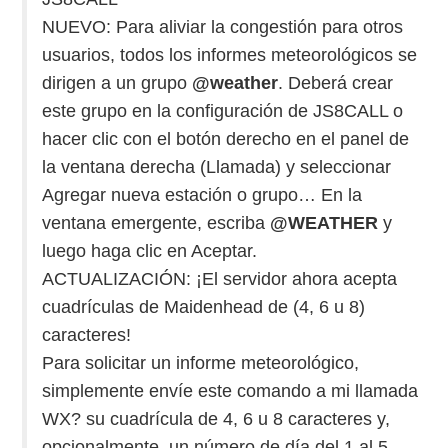
W5WIN
NUEVO: Para aliviar la congestión para otros
usuarios, todos los informes meteorológicos se
WAVELOG
dirigen a un grupo
@weather
. Deberá crear
este grupo en la configuración de JS8CALL o
AUTENTIFICACIÓN DE MIEMBROS DEL
hacer clic con el botón derecho en el panel de
la ventana derecha (Llamada) y seleccionar
CRECJ
Agregar nueva estación o grupo… En la
MUMLA APP ( MUY FÁCIL )
ventana emergente, escriba
@WEATHER
y
luego haga clic en Aceptar.
ACTUALIZACIÓN: ¡El servidor ahora acepta
cuadrículas de Maidenhead de (4, 6 u 8)
caracteres!
Para solicitar un informe meteorológico,
simplemente envíe este comando a mi llamada
WX? su cuadrícula de 4, 6 u 8 caracteres y,
opcionalmente, un número de día del 1 al 5,