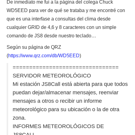
NUESTRAS ACTIVIDADES !
De inmediato me fui a la página del colega Chuck
WD5EED para ver de qué se trataba y me encontré con
PATROCINADORES
que es una interfase a consultas del clima desde
cualquier GRID de 4,6 y 8 caracteres con un simple
PLAN DE BANDAS DE
comando de JS8 desde nuestro teclado…
Según su página de QRZ
RADIOAFICIONADOS EN MEXICO
(
https://www.qrz.com/db/WD5EED
)
PROMOCIÓN DE LA RADIO AFICIÓN
================================
SERVIDOR METEOROLÓGICO
PROPAGACIÓN
Mi estación JS8Call está abierta para que todos
puedan dejar/almacenar mensajes, reenviar
SALÓN DE LA FAMA DEL CRECJ
mensajes a otros o recibir un informe
meteorológico para su ubicación o la de otra
SOLICITUD DE INGRESO
zona.
SOTA Y POTA
INFORMES METEOROLÓGICOS DE
JS8CALL