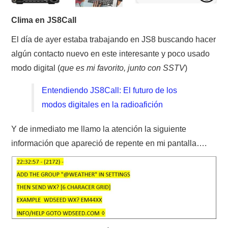
Clima en JS8Call
CONTACTO
El día de ayer estaba trabajando en JS8 buscando hacer
HISTORIA DE LA RADIO
algún contacto nuevo en este interesante y poco usado
modo digital (
que es mi favorito, junto con SSTV
)
IMÁGENES CRECJ
Entendiendo JS8Call: El futuro de los
LA PULGA MERCANTE
modos digitales en la radioafición
LITERATURA DE LA RADIO
Y de inmediato me llamo la atención la siguiente
información que apareció de repente en mi pantalla….
MIEMBROS ORIGINALES
MODOS DIGITALES
MORSE CW APRENDE Y MAS