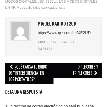
MODOS DIGITALES
,
JS8
,
JS8Call
,
LOS MODOS DIGITALES
EN HF
,
Modos digitales explicados
,
sstv
MIGUEL DARIO XE2UD
https://www.qrz.com/db/XE2UD
MORE POSTS
TWITTER
FACEBOOK
Navegación
¿QUÉ CAUSA EL RUIDO
DIPLEXORES Y
de
DE “INTERFERENCIA” EN
TRIPLEXORES
LOS PORTÁTILES?
entradas
DEJA UNA RESPUESTA
Tu dirección de correo electrónico no será publicada.