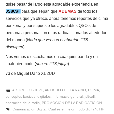
quise pasar de largo esta agradable experiencia en
JS8Call
para que sepan que
ADEMAS
de todo los
servicios que ya ofrece, ahora tenemos reportes de clima
por zona, y por supuesto los agradables QSO’s de
persona a persona con otros radioaficionados alrededor
del mundo (
Nada que ver con el aburrido FT8…
disculpen
).
Nos vemos o escuchamos en cualquier banda y en
cualquier modo (
aun en FT8 jajaja
)
73 de Miguel Dario XE2UD
ARTICULO BREVE
,
ARTICULO DE LA RADIO
,
CLIMA
,
conceptos basicos
,
digitales
,
informacio general
,
js8call
,
operacion de la radio
,
PROMOCION DE LA RADIOAFICION
Comunicación Digital
,
Cual es el mejor modo digital?
,
HF