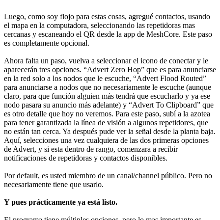
Luego, como soy flojo para estas cosas, agregué contactos, usando
el mapa en la computadora, seleccionando las repetidoras mas
cercanas y escaneando el QR desde la app de MeshCore. Este paso
es completamente opcional.
Ahora falta un paso, vuelva a seleccionar el icono de conectar y le
aparecerán tres opciones. “Advert Zero Hop” que es para anunciarse
en la red solo a los nodos que le escuche, “Advert Flood Routed”
para anunciarse a nodos que no necesariamente le escuche (aunque
claro, para que función alguien más tendrá que escucharlo y ya ese
nodo pasara su anuncio más adelante) y “Advert To Clipboard” que
es otro detalle que hoy no veremos. Para este paso, subí a la azotea
para tener garantizada la línea de visión a algunos repetidores, que
no están tan cerca. Ya después pude ver la señal desde la planta baja.
Aquí, selecciones una vez cualquiera de las dos primeras opciones
de Advert, y si esta dentro de rango, comenzara a recibir
notificaciones de repetidoras y contactos disponibles.
Por default, es usted miembro de un canal/channel público. Pero no
necesariamente tiene que usarlo.
Y pues prácticamente ya está listo.
El programa tiene múltiples opciones, pero lo mas importante es