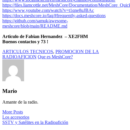
https://files.liamcottle.net/MeshCore/Documentation/MeshCore_Quic
https://www.youtube.com/watch?v=t1qne8uJBAc
https://docs.meshcore.io/faq/#frequently-asked-questions
https://github.com/samuk/awesome-
meshcore/blob/main/README.md
Articulo de Fabian Hernandez – XE2FHM
Buenos contactos y 73 !
ARTICULOS TECNICOS
,
PROMOCION DE LA
RADIOAFICION
Que es MeshCore?
Mario
Amante de la radio.
More Posts
Navegación
Los accesorios
SSTV y Satélites en la Radioafición
de