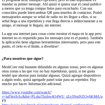
mandar su primer mensaje. Ahí quizá si quiera usar el canal publico
a menos que ya tenga compas listos para escucharlo. Con sus
conocidos puede intercambiar QR para tenerlos de contactos. Podrá
mensajearlos aunque su señal de radio no les llegue a ellos, si su
señal llega a una repetidora y esta llega directa o indirectamente a su
amigo, el mensaje le llegará, sin internet.
La app usa internet para cosas como mostrar el mapa en la app pero
internet no es requerido para los mensajes (ese es el punto). También
la aplicación tiene algunas herramientas interesantes, pero para este
punto, el cielo es el límite, a divertirse!
¿Para nosotros que sigue?
MeshCore está bastante difundido en algunas zonas, pero en algunas
otras zonas a las que voy no hay repetidoras, quizá, si me gusta
tendré que ahorrar para instalar algunas. Quizá agregar dispositivos
a algún nodo, quizá agregarle panel solar para un repetidor. Hay
mucho por hacer. Información adicional:
https://www.youtube.com/watch?
v=iaFltojJrAc&list=PLshzThxhw4O4WU_iZo3NmNZOv6KMrUu
F9
https://www.localmesh.nl/en/meshcore-channel-configuration/