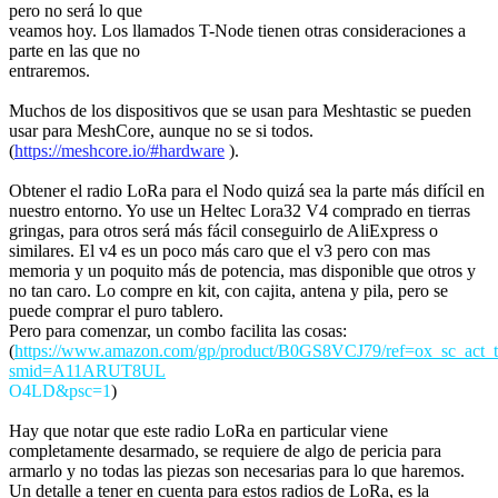
pero no será lo que
veamos hoy. Los llamados T-Node tienen otras consideraciones a
parte en las que no
entraremos.
Muchos de los dispositivos que se usan para Meshtastic se pueden
usar para MeshCore, aunque no se si todos.
(
https://meshcore.io/#hardware
).
Obtener el radio LoRa para el Nodo quizá sea la parte más difícil en
nuestro entorno. Yo use un Heltec Lora32 V4 comprado en tierras
gringas, para otros será más fácil conseguirlo de AliExpress o
similares. El v4 es un poco más caro que el v3 pero con mas
memoria y un poquito más de potencia, mas disponible que otros y
no tan caro. Lo compre en kit, con cajita, antena y pila, pero se
puede comprar el puro tablero.
Pero para comenzar, un combo facilita las cosas:
(
https://www.amazon.com/gp/product/B0GS8VCJ79/ref=ox_sc_act_ti
smid=A11ARUT8UL
O4LD&psc=1
)
Hay que notar que este radio LoRa en particular viene
completamente desarmado, se requiere de algo de pericia para
armarlo y no todas las piezas son necesarias para lo que haremos.
Un detalle a tener en cuenta para estos radios de LoRa, es la