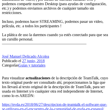
podemos compartir nuestro Desktop (para ayudas de configuración,
etc.) y podemos enviarnos archivos de cualquier tamaño sin
restricciones.
Incluso, podemos hacer STREAMING, podemos pasar un video,
película, etc. a todos los participantes !
La plática de uso la daremos cuando ya estés conectado para que sea
un cursillo personal.
—————————————————————–
José Manuel Delicado Alcolea
Publicado el
27 junio, 2018
Categorías
Guías y tutoriales
Para visualizar
actualizaciones
de la descripción de TeamTalk, cuyo
texto original puede ser consultado ahí, proporcionamos la liga que
los llevará al texto original de la descripción de TeamTalk, para ser
usada en Internet y/o cualquier otra red independiente de Internet,
como lo es AREDN:
https://nvda.es/2018/06/27/descripcion-de-teamtalk-el-software-que-
se-utilizara-en-el-encuentro-de-la-comunidad-de-nvda-en-espanol/