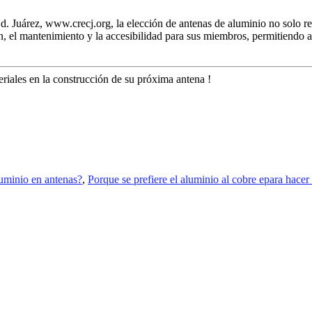
Juárez, www.crecj.org, la elección de antenas de aluminio no solo rep
ión, el mantenimiento y la accesibilidad para sus miembros, permitiendo 
eriales en la construcción de su próxima antena !
luminio en antenas?
,
Porque se prefiere el aluminio al cobre epara hacer