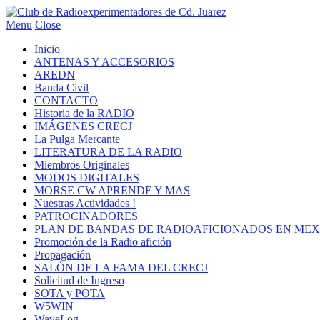
Menu
Close
Inicio
ANTENAS Y ACCESORIOS
AREDN
Banda Civil
CONTACTO
Historia de la RADIO
IMÁGENES CRECJ
La Pulga Mercante
LITERATURA DE LA RADIO
Miembros Originales
MODOS DIGITALES
MORSE CW APRENDE Y MAS
Nuestras Actividades !
PATROCINADORES
PLAN DE BANDAS DE RADIOAFICIONADOS EN MEX
Promoción de la Radio afición
Propagación
SALÓN DE LA FAMA DEL CRECJ
Solicitud de Ingreso
SOTA y POTA
W5WIN
WaveLog