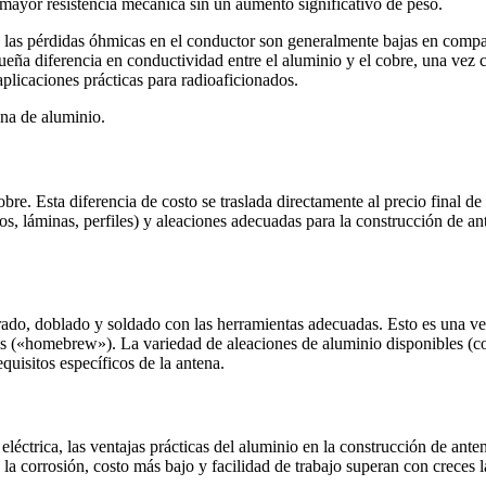
mayor resistencia mecánica sin un aumento significativo de peso.
las pérdidas óhmicas en el conductor son generalmente bajas en compara
pequeña diferencia en conductividad entre el aluminio y el cobre, una vez
aplicaciones prácticas para radioaficionados.
ena de aluminio.
re. Esta diferencia de costo se traslada directamente al precio final d
 láminas, perfiles) y aleaciones adecuadas para la construcción de anten
adrado, doblado y soldado con las herramientas adecuadas. Esto es una v
enas («homebrew»). La variedad de aleaciones de aluminio disponibles 
quisitos específicos de la antena.
eléctrica, las ventajas prácticas del aluminio en la construcción de an
la corrosión, costo más bajo y facilidad de trabajo superan con creces l