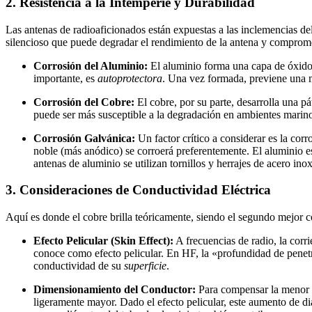
2. Resistencia a la Intemperie y Durabilidad
Las antenas de radioaficionados están expuestas a las inclemencias d
silencioso que puede degradar el rendimiento de la antena y compromet
Corrosión del Aluminio:
El aluminio forma una capa de óxido 
importante, es
autoprotectora
. Una vez formada, previene una m
Corrosión del Cobre:
El cobre, por su parte, desarrolla una pá
puede ser más susceptible a la degradación en ambientes marinos
Corrosión Galvánica:
Un factor crítico a considerar es la corr
noble (más anódico) se corroerá preferentemente. El aluminio es
antenas de aluminio se utilizan tornillos y herrajes de acero in
3. Consideraciones de Conductividad Eléctrica
Aquí es donde el cobre brilla teóricamente, siendo el segundo mejor c
Efecto Pelicular (Skin Effect):
A frecuencias de radio, la corri
conoce como efecto pelicular. En HF, la «profundidad de penetr
conductividad de su
superficie
.
Dimensionamiento del Conductor:
Para compensar la menor c
ligeramente mayor. Dado el efecto pelicular, este aumento de diá