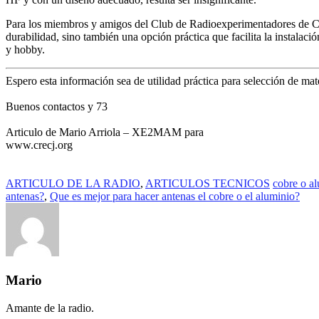
Para los miembros y amigos del Club de Radioexperimentadores de Cd. 
durabilidad, sino también una opción práctica que facilita la instalac
y hobby.
Espero esta información sea de utilidad práctica para selección de mat
Buenos contactos y 73
Articulo de Mario Arriola – XE2MAM para
www.crecj.org
ARTICULO DE LA RADIO
,
ARTICULOS TECNICOS
cobre o a
antenas?
,
Que es mejor para hacer antenas el cobre o el aluminio?
Mario
Amante de la radio.