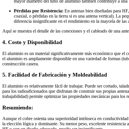
mayor diámetro del tubo de aluminio también contribuye a una 
Pérdidas por Resistencia:
En antenas bien diseñadas para HF, 
coaxial, o pérdidas en la tierra si es una antena vertical). La 
diferencia insignificante en el rendimiento en la mayoría de las 
Aquí se muestra el detalle de las conexiones y el cableado de una ant
4. Costo y Disponibilidad
El aluminio es un material significativamente más económico que el cob
el aluminio es ampliamente disponible en una variedad de formas (tubos,
construcción casera.
5. Facilidad de Fabricación y Moldeabilidad
El aluminio es relativamente fácil de trabajar. Puede ser cortado, tal
para los radioaficionados que disfrutan de construir sus propias ant
trabajabilidad) permite optimizar las propiedades mecánicas para los re
Resumiendo:
Aunque el cobre ostenta una superioridad intrínseca en conductividad 
la elección lógica y dominante. Su menor peso, excelente resistencia a 
HF y con un diseño adecuado, resulta ser insignificante.