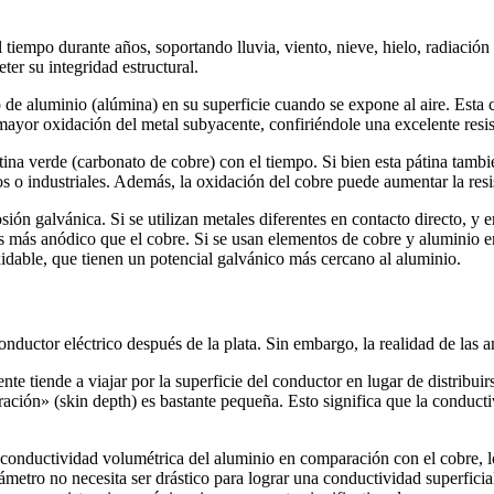
el tiempo durante años, soportando lluvia, viento, nieve, hielo, radiac
er su integridad estructural.
de aluminio (alúmina) en su superficie cuando se expone al aire. Esta
ayor oxidación del metal subyacente, confiriéndole una excelente resist
tina verde (carbonato de cobre) con el tiempo. Si bien esta pátina tambi
 o industriales. Además, la oxidación del cobre puede aumentar la resis
osión galvánica. Si se utilizan metales diferentes en contacto directo, y 
 más anódico que el cobre. Si se usan elementos de cobre y aluminio en
oxidable, que tienen un potencial galvánico más cercano al aluminio.
onductor eléctrico después de la plata. Sin embargo, la realidad de las 
ente tiende a viajar por la superficie del conductor en lugar de distrib
ación» (skin depth) es bastante pequeña. Esto significa que la conduct
onductividad volumétrica del aluminio en comparación con el cobre, lo
metro no necesita ser drástico para lograr una conductividad superficial