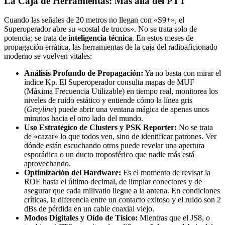
La Caja de Herramientas: Más allá del PTT
Cuando las señales de 20 metros no llegan con «S9+», el
Superoperador abre su «costal de trucos». No se trata solo de
potencia; se trata de
inteligencia técnica
. En estos meses de
propagación errática, las herramientas de la caja del radioaficionado
moderno se vuelven vitales:
Análisis Profundo de Propagación:
Ya no basta con mirar el
índice Kp. El Superoperador consulta mapas de MUF
(Máxima Frecuencia Utilizable) en tiempo real, monitorea los
niveles de ruido estático y entiende cómo la línea gris
(
Greyline
) puede abrir una ventana mágica de apenas unos
minutos hacia el otro lado del mundo.
Uso Estratégico de Clusters y PSK Reporter:
No se trata
de «cazar» lo que todos ven, sino de identificar patrones. Ver
dónde están escuchando otros puede revelar una apertura
esporádica o un ducto troposférico que nadie más está
aprovechando.
Optimización del Hardware:
Es el momento de revisar la
ROE hasta el último decimal, de limpiar conectores y de
asegurar que cada milivatio llegue a la antena. En condiciones
críticas, la diferencia entre un contacto exitoso y el ruido son 2
dBs de pérdida en un cable coaxial viejo.
Modos Digitales y Oído de Tísico:
Mientras que el JS8, o