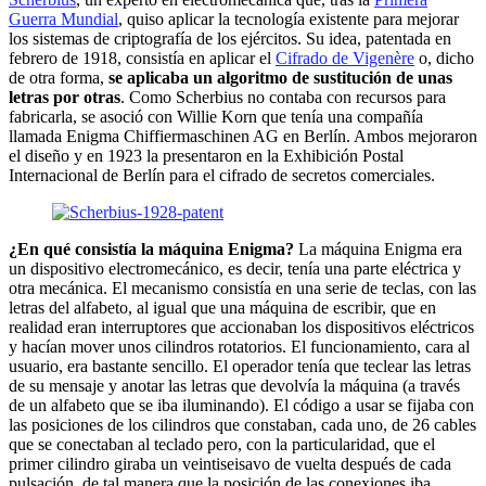
Guerra Mundial
, quiso aplicar la tecnología existente para mejorar
los sistemas de criptografía de los ejércitos. Su idea, patentada en
febrero de 1918, consistía en aplicar el
Cifrado de Vigenère
o, dicho
de otra forma,
se aplicaba un algoritmo de sustitución de unas
letras por otras
. Como Scherbius no contaba con recursos para
fabricarla, se asoció con Willie Korn que tenía una compañía
llamada Enigma Chiffiermaschinen AG en Berlín. Ambos mejoraron
el diseño y en 1923 la presentaron en la Exhibición Postal
Internacional de Berlín para el cifrado de secretos comerciales.
¿En qué consistía la máquina Enigma?
La máquina Enigma era
un dispositivo electromecánico, es decir, tenía una parte eléctrica y
otra mecánica. El mecanismo consistía en una serie de teclas, con las
letras del alfabeto, al igual que una máquina de escribir, que en
realidad eran interruptores que accionaban los dispositivos eléctricos
y hacían mover unos cilindros rotatorios. El funcionamiento, cara al
usuario, era bastante sencillo. El operador tenía que teclear las letras
de su mensaje y anotar las letras que devolvía la máquina (a través
de un alfabeto que se iba iluminando). El código a usar se fijaba con
las posiciones de los cilindros que constaban, cada uno, de 26 cables
que se conectaban al teclado pero, con la particularidad, que el
primer cilindro giraba un veintiseisavo de vuelta después de cada
pulsación, de tal manera que la posición de las conexiones iba