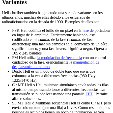
Variantes
Hellschreiber también ha generado una serie de variantes en los
últimos años, muchas de ellas debido a los esfuerzos de
radioaficionados en la década de 1990.
Ejemplos de ellos son:
PSK Hell codifica el brillo de un píxel en la
fase de
portadora
en lugar de la amplitud.
Estrictamente hablando, está
codificado en el
cambio
de la fase (
cambio
de fase
diferencial): una fase sin cambios en el comienzo de un píxel
significa blanco, y una fase inversa significa negro.
Opera a
105 o 245 baudios.
FM Hell utiliza
la modulación de frecuencia
con un control
cuidadoso de la fase, esencialmente la
manipulación de
desplazamiento mínimo
.
Duplo Hell es un modo de doble tono que envía dos
columnas a la vez a diferentes frecuencias (980 Hz y
1225/1470 Hz).
C / MT Hell o Hell multitone simultáneo envía todas las filas
al mismo tiempo usando tonos a diferentes frecuencias.
La
transmisión se puede leer usando una pantalla
FFT
.
Permite
altas resoluciones.
S / MT Hell o Multitone secuencial Hell es como C / MT pero
envía solo un tono (por una fila) a la vez.
Como resultado, los
personajes recibidos tienen un poco de inclinación, se ven