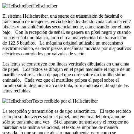
Hellschreiber
El sistema Hellschreiber, una suerte de transmisión de facsímil o
transmisión de imágenes, envía textos dividiendo cada columna en 7
pixeles y transmitiéndolas secuencialmente, comenzando por el más
bajo. Con la recepción de señal, se genera un píxel negro y cuando
no hay señal uno blanco, todo ello a una velocidad de transmisión
de 122.5 baudios. La máquina original utilizaba un mecanismo
electromecánico, es decir piezas mecánicas movidas por dispositivos
eléctricos controlados por válvulas de vacío.
Las letras se construyen con líneas verticales dibujadas en una cinta
de papel. Los textos se dibujan en el papel mediante el toque de un
martillete sobre la cinta de papel que corre sobre un tornillo sinfín
entintado. Cada vez que el martillete golpea el papel sobre el
tornillo sinfín deja una marca de tinta, formando así el dibujo de las
letras recibidas.
Texto recibido por el Hellschreiber
La recepción y transmisión es de tipo asincrónico. El texto recibido
es impreso dos veces sobre el papel, uno encima del otro, aunque
sólo se transmite una vez. Si el aparato transmisor y el receptor no
marchan a la misma velocidad, el texto se imprime de manera
sesgada, lo que se puede ajustar manualmente, pero como se