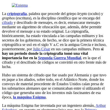
La
criptografía
, palabra que procede del griepo
krypto
(oculto) y
graphos
(escritura), es la disciplina científica que se encarga del
cifrado
y descifrado de mensajes, es decir, enmascarar mensajes
mediante un algoritmo de ofuscación que, además, debe permitir
devolver el mensaje a su estado original. La criptografía,
históricamente, ha estado vinculada a las campañas militares y los
secretos de los gobiernos, de hecho, se dice que la primera técnica
criptográfica se usó en el siglo V a.C en la antigua Grecia e incluso,
posteriormente, por
Julio César
en sus campañas militares. Pero
si
hay un período donde la criptografía tomó una vital
importancia fue en la
Segunda Guerra Mundial
, en la que el
cifrado y el descifrado de códigos se convirtió en otro frente más de
lucha.
Hubo un sistema de cifrado que fue usado por Alemania y que tuvo
en jaque a los aliados, sobre todo, en el Atlántico Norte, donde los
convoys de material procedente de Estados Unidos caían presa de
los submarinos alemanes que se comunicaban entre sí utilizando el
código que generaba uno de los inventos más fascinantes de esa
época,
la máquina Enigma
.
La máquina Enigma fue inventada por un ingeniero alemán,
Arthur
Scherbius
, un experto en electromecánica que, tras la
Primera