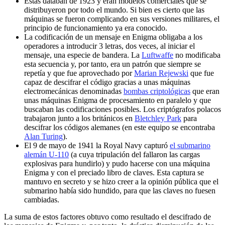
Estas databan de 1923 y eran modelos comerciales que se
distribuyeron por todo el mundo. Si bien es cierto que las
máquinas se fueron complicando en sus versiones militares, el
principio de funcionamiento ya era conocido.
La codificación de un mensaje en Enigma obligaba a los
operadores a introducir 3 letras, dos veces, al iniciar el
mensaje, una especie de bandera. La
Luftwaffe
no modificaba
esta secuencia y, por tanto, era un patrón que siempre se
repetía y que fue aprovechado por
Marian Rejewski
que fue
capaz de descifrar el código gracias a unas máquinas
electromecánicas denominadas
bombas criptológicas
que eran
unas máquinas Enigma de procesamiento en paralelo y que
buscaban las codificaciones posibles. Los criptógrafos polacos
trabajaron junto a los británicos en
Bletchley Park
para
descifrar los códigos alemanes (en este equipo se encontraba
Alan Turing
).
El 9 de mayo de 1941 la Royal Navy capturó
el submarino
alemán U-110
(a cuya tripulación del fallaron las cargas
explosivas para hundirlo) y pudo hacerse con una máquina
Enigma y con el preciado libro de claves. Esta captura se
mantuvo en secreto y se hizo creer a la opinión pública que el
submarino había sido hundido, para que las claves no fuesen
cambiadas.
La suma de estos factores obtuvo como resultado el descifrado de