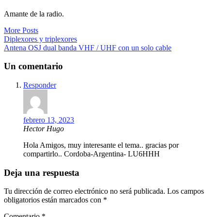
Amante de la radio.
More Posts
Navegación
Diplexores y triplexores
Antena OSJ dual banda VHF / UHF con un solo cable
de
entradas
Un comentario
Responder
febrero 13, 2023
Hector Hugo
Hola Amigos, muy interesante el tema.. gracias por
compartirlo.. Cordoba-Argentina- LU6HHH
Deja una respuesta
Tu dirección de correo electrónico no será publicada.
Los campos
obligatorios están marcados con
*
Comentario
*