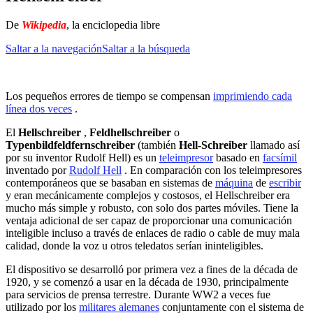
De
Wikipedia
, la enciclopedia libre
Saltar a la navegación
Saltar a la búsqueda
Los pequeños errores de tiempo se compensan
imprimiendo cada
línea dos veces
.
El
Hellschreiber
,
Feldhellschreiber
o
Typenbildfeldfernschreiber
(también
Hell-Schreiber
llamado así
por su inventor Rudolf Hell) es un
teleimpresor
basado en
facsímil
inventado por
Rudolf Hell
.
En comparación con los teleimpresores
contemporáneos que se basaban en sistemas de
máquina
de
escribir
y eran mecánicamente complejos y costosos, el Hellschreiber era
mucho más simple y robusto, con solo dos partes móviles.
Tiene la
ventaja adicional de ser capaz de proporcionar una comunicación
inteligible incluso a través de enlaces de radio o cable de muy mala
calidad, donde la voz u otros teledatos serían ininteligibles.
El dispositivo se desarrolló por primera vez a fines de la década de
1920, y se comenzó a usar en la década de 1930, principalmente
para servicios de prensa terrestre.
Durante WW2 a veces fue
utilizado por los
militares alemanes
conjuntamente con el sistema de