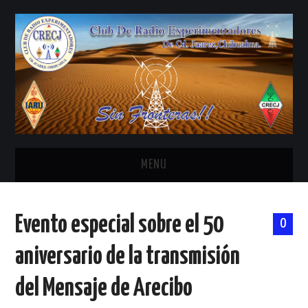
MENU
INICIO
Evento especial sobre el 50
0
ANTENAS Y ACCESORIOS
aniversario de la transmisión
AREDN
del Mensaje de Arecibo
BANDA CIVIL