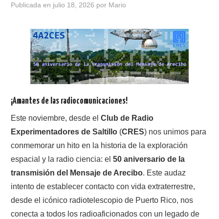
Publicada en
julio 18, 2026
por
Mario
CONTACTO
HISTORIA DE LA RADIO
IMÁGENES CRECJ
LA PULGA MERCANTE
¡Amantes de las radiocomunicaciones!
Este noviembre, desde el
Club de Radio
LITERATURA DE LA RADIO
Experimentadores de Saltillo
(
CRES
) nos unimos para
conmemorar un hito en la historia de la exploración
MIEMBROS ORIGINALES
espacial y la radio ciencia: el
50 aniversario de la
MODOS DIGITALES
transmisión del Mensaje de Arecibo
. Este audaz
intento de establecer contacto con vida extraterrestre,
MORSE CW APRENDE Y MAS
desde el icónico radiotelescopio de Puerto Rico, nos
conecta a todos los radioaficionados con un legado de