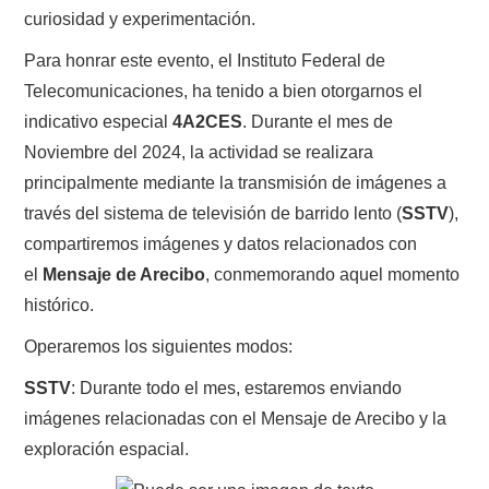
NUESTRAS ACTIVIDADES !
curiosidad y experimentación.
Para honrar este evento, el Instituto Federal de
PATROCINADORES
Telecomunicaciones, ha tenido a bien otorgarnos el
PLAN DE BANDAS DE
indicativo especial
4A2CES
. Durante el mes de
Noviembre del 2024, la actividad se realizara
RADIOAFICIONADOS EN MEXICO
principalmente mediante la transmisión de imágenes a
través del sistema de televisión de barrido lento (
SSTV
),
PROMOCIÓN DE LA RADIO AFICIÓN
compartiremos imágenes y datos relacionados con
el
Mensaje de Arecibo
, conmemorando aquel momento
PROPAGACIÓN
histórico.
SALÓN DE LA FAMA DEL CRECJ
Operaremos los siguientes modos:
SSTV
: Durante todo el mes, estaremos enviando
SOLICITUD DE INGRESO
imágenes relacionadas con el Mensaje de Arecibo y la
exploración espacial.
SOTA Y POTA