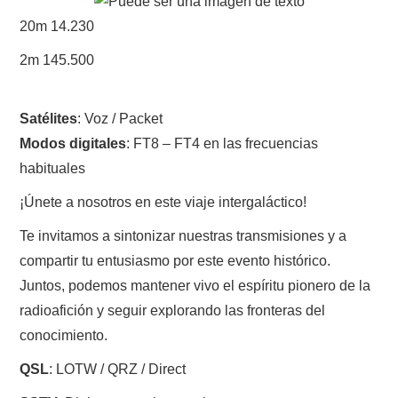
W5WIN
20m 14.230
WAVELOG
2m 145.500
AUTENTIFICACIÓN DE MIEMBROS DEL
Satélites
: Voz / Packet
Modos digitales
: FT8 – FT4 en las frecuencias
CRECJ
habituales
MUMLA APP ( MUY FÁCIL )
¡Únete a nosotros en este viaje intergaláctico!
Te invitamos a sintonizar nuestras transmisiones y a
compartir tu entusiasmo por este evento histórico.
Juntos, podemos mantener vivo el espíritu pionero de la
radioafición y seguir explorando las fronteras del
conocimiento.
QSL
: LOTW / QRZ / Direct