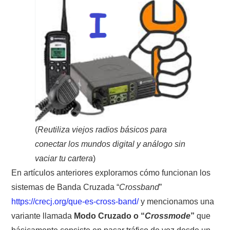
CONTACTO
HISTORIA DE LA RADIO
IMÁGENES CRECJ
LA PULGA MERCANTE
LITERATURA DE LA RADIO
(
Reutiliza viejos radios básicos para
conectar los mundos digital y análogo sin
MIEMBROS ORIGINALES
vaciar tu cartera
)
En artículos anteriores exploramos cómo funcionan los
MODOS DIGITALES
sistemas de Banda Cruzada “
Crossband
”
https://crecj.org/que-es-cross-band/
y mencionamos una
MORSE CW APRENDE Y MAS
variante llamada
Modo Cruzado o “
Crossmode
”
que