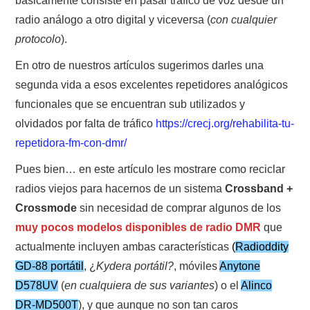
básicamente consiste en pasar tráfico de voz desde un
NUESTRAS ACTIVIDADES !
radio análogo a otro digital y viceversa (
con cualquier
protocolo
PATROCINADORES
).
En otro de nuestros artículos sugerimos darles una
PLAN DE BANDAS DE
segunda vida a esos excelentes repetidores analógicos
funcionales que se encuentran sub utilizados y
RADIOAFICIONADOS EN MEXICO
olvidados por falta de tráfico
https://crecj.org/rehabilita-tu-
repetidora-fm-con-dmr/
PROMOCIÓN DE LA RADIO AFICIÓN
Pues bien… en este artículo les mostrare como reciclar
PROPAGACIÓN
radios viejos para hacernos de un sistema
Crossband +
Crossmode
sin necesidad de comprar algunos de los
SALÓN DE LA FAMA DEL CRECJ
muy pocos modelos disponibles de radio DMR
que
actualmente incluyen ambas características
(
Radioddity
SOLICITUD DE INGRESO
GD-88 portátil
, ¿
Kydera portátil?
, móviles
Anytone
D578UV
SOTA Y POTA
(
en cualquiera de sus variantes
) o el
Alinco
DR-MD500T
), y que aunque no son tan caros