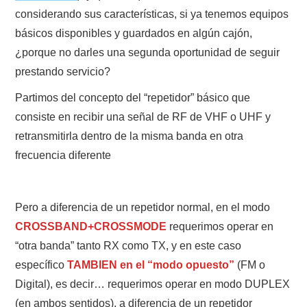
W5WIN
considerando sus características, si ya tenemos equipos
básicos disponibles y guardados en algún cajón,
WAVELOG
¿porque no darles una segunda oportunidad de seguir
prestando servicio?
AUTENTIFICACIÓN DE MIEMBROS DEL
Partimos del concepto del “repetidor” básico que
CRECJ
consiste en recibir una señal de RF de VHF o UHF y
retransmitirla dentro de la misma banda en otra
MUMLA APP ( MUY FÁCIL )
frecuencia diferente
Pero a diferencia de un repetidor normal, en el modo
CROSSBAND+CROSSMODE
requerimos operar en
“otra banda” tanto RX como TX, y en este caso
específico
TAMBIEN en el “modo opuesto”
(FM o
Digital), es decir… requerimos operar en modo DUPLEX
(en ambos sentidos), a diferencia de un repetidor