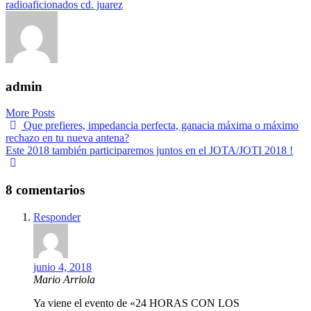
radioaficionados cd. juarez
admin
More Posts
Navegación
Que prefieres, impedancia perfecta, ganacia máxima o máximo
rechazo en tu nueva antena?
de
Este 2018 también participaremos juntos en el JOTA/JOTI 2018 !
entradas
8 comentarios
Responder
junio 4, 2018
Mario Arriola
Ya viene el evento de «24 HORAS CON LOS