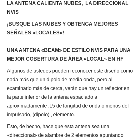
LA ANTENA CALIENTA NUBES, LA DIRECCIONAL
NVIS
CONTACTO
¡BUSQUE LAS NUBES Y OBTENGA MEJORES
HISTORIA DE LA RADIO
SEÑALES «LOCALES»!
IMÁGENES CRECJ
UNA ANTENA «BEAM» DE ESTILO NVIS PARA UNA
MEJOR COBERTURA DE ÁREA «LOCAL» EN HF
LA PULGA MERCANTE
Algunos de ustedes pueden reconocer este diseño como
LITERATURA DE LA RADIO
nada más que un dipolo de media onda, pero al
examinarlo más de cerca, verán que hay un reflector en
MIEMBROS ORIGINALES
la parte inferior de la antena espaciado a
aproximadamente .15 de longitud de onda o menos del
MODOS DIGITALES
impulsado, (dipolo) , elemento.
MORSE CW APRENDE Y MAS
Esto, de hecho, hace que esta antena sea una
«direccional» de alambre de 2 elementos apuntando