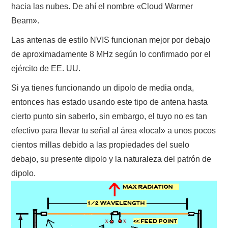
NUESTRAS ACTIVIDADES !
hacia las nubes. De ahí el nombre «Cloud Warmer
Beam».
PATROCINADORES
Las antenas de estilo NVIS funcionan mejor por debajo
de aproximadamente 8 MHz según lo confirmado por el
PLAN DE BANDAS DE
ejército de EE. UU.
RADIOAFICIONADOS EN MEXICO
Si ya tienes funcionando un dipolo de media onda,
entonces has estado usando este tipo de antena hasta
PROMOCIÓN DE LA RADIO AFICIÓN
cierto punto sin saberlo, sin embargo, el tuyo no es tan
efectivo para llevar tu señal al área «local» a unos pocos
PROPAGACIÓN
cientos millas debido a las propiedades del suelo
SALÓN DE LA FAMA DEL CRECJ
debajo, su presente dipolo y la naturaleza del patrón de
dipolo.
SOLICITUD DE INGRESO
SOTA Y POTA