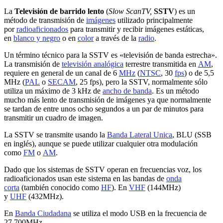
La
Televisión de barrido lento
(
Slow ScanTV,
SSTV
) es un
método de transmisión de
imágenes
utilizado principalmente
por
radioaficionados
para transmitir y recibir imágenes estáticas,
en
blanco y negro
o en
color
a través de la
radio
.
Un término técnico para la SSTV es «televisión de banda estrecha».
La transmisión de
televisión analógica
terrestre transmitida en
AM
,
requiere en general de un canal de 6
MHz
(
NTSC
, 30
fps
) o de 5,5
MHz (
PAL
o
SECAM
, 25 fps), pero la SSTV, normalmente sólo
utiliza un máximo de 3 kHz de
ancho de banda
. Es un método
mucho más lento de transmisión de imágenes ya que normalmente
se tardan de entre unos ocho segundos a un par de minutos para
transmitir un cuadro de imagen.
La SSTV se transmite usando la
Banda Lateral Unica
, BLU (SSB
en inglés), aunque se puede utilizar cualquier otra modulación
como
FM
o
AM
.
Dado que los sistemas de SSTV operan en frecuencias voz, los
radioaficionados usan este sistema en las bandas de
onda
corta
(también conocido como
HF
). En
VHF
(144MHz)
y
UHF
(432MHz).
En
Banda Ciudadana
se utiliza el modo USB en la frecuencia de
27.700MHz