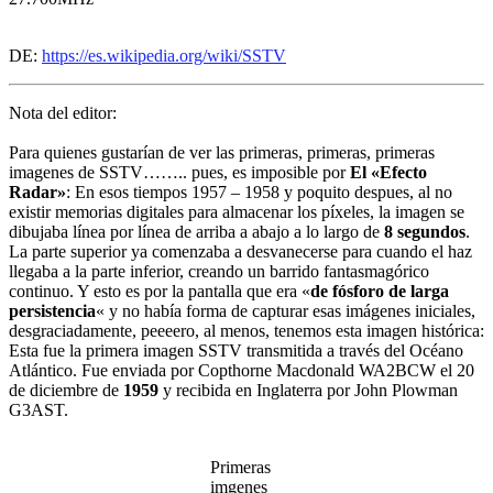
DE:
https://es.wikipedia.org/wiki/SSTV
Nota del editor:
Para quienes gustarían de ver las primeras, primeras, primeras
imagenes de SSTV…….. pues, es imposible por
El «Efecto
Radar»
: En esos tiempos 1957 – 1958 y poquito despues, al no
existir memorias digitales para almacenar los píxeles, la imagen se
dibujaba línea por línea de arriba a abajo a lo largo de
8 segundos
.
La parte superior ya comenzaba a desvanecerse para cuando el haz
llegaba a la parte inferior, creando un barrido fantasmagórico
continuo. Y esto es por la pantalla que era «
de fósforo de larga
persistencia
«
y no había forma de capturar esas imágenes iniciales,
desgraciadamente, peeeero, al menos, tenemos esta imagen histórica:
Esta fue la primera imagen SSTV transmitida a través del Océano
Atlántico. Fue enviada por Copthorne Macdonald WA2BCW el 20
de diciembre de
1959
y recibida en Inglaterra por John Plowman
G3AST.
Primeras
imgenes