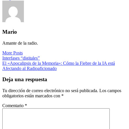
Mario
Amante de la radio.
More Posts
Navegación
Interfases “digitales”
El «Apocalipsis de la Memoria»: Cómo la Fiebre de la IA está
de
Afectando al Radioaficionado
entradas
Deja una respuesta
Tu dirección de correo electrónico no será publicada.
Los campos
obligatorios están marcados con
*
Comentario
*