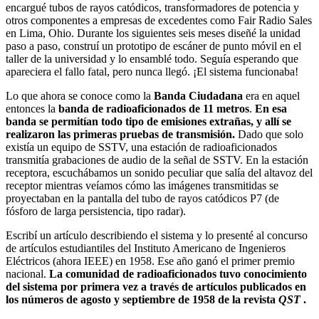
encargué tubos de rayos catódicos, transformadores de potencia y
otros componentes a empresas de excedentes como Fair Radio Sales
en Lima, Ohio. Durante los siguientes seis meses diseñé la unidad
paso a paso, construí un prototipo de escáner de punto móvil en el
taller de la universidad y lo ensamblé todo. Seguía esperando que
apareciera el fallo fatal, pero nunca llegó. ¡El sistema funcionaba!
Lo que ahora se conoce como la
Banda Ciudadana
era en aquel
entonces la
banda de radioaficionados de 11 metros
.
En esa
banda se permitían todo tipo de emisiones extrañas, y allí se
realizaron las primeras pruebas de transmisión.
Dado que solo
existía un equipo de SSTV, una estación de radioaficionados
transmitía grabaciones de audio de la señal de SSTV. En la estación
receptora, escuchábamos un sonido peculiar que salía del altavoz del
receptor mientras veíamos cómo las imágenes transmitidas se
proyectaban en la pantalla del tubo de rayos catódicos P7 (de
fósforo de larga persistencia, tipo radar).
Escribí un artículo describiendo el sistema y lo presenté al concurso
de artículos estudiantiles del Instituto Americano de Ingenieros
Eléctricos (ahora IEEE) en 1958. Ese año ganó el primer premio
nacional.
La comunidad de radioaficionados tuvo conocimiento
del sistema por primera vez a través de artículos publicados en
los números de agosto y septiembre de 1958 de la revista
QST
.