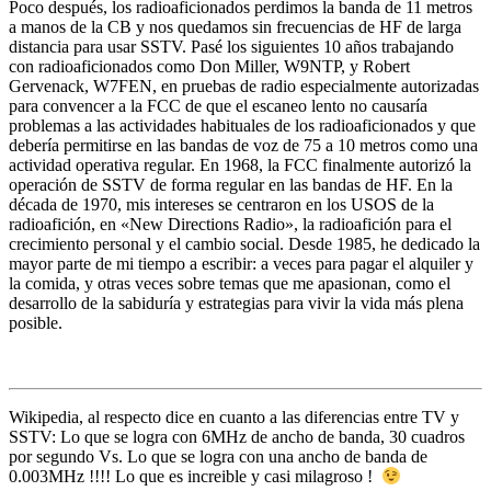
Poco después, los radioaficionados perdimos la banda de 11 metros
a manos de la CB y nos quedamos sin frecuencias de HF de larga
distancia para usar SSTV. Pasé los siguientes 10 años trabajando
con radioaficionados como Don Miller, W9NTP, y Robert
Gervenack, W7FEN, en pruebas de radio especialmente autorizadas
para convencer a la FCC de que el escaneo lento no causaría
problemas a las actividades habituales de los radioaficionados y que
debería permitirse en las bandas de voz de 75 a 10 metros como una
actividad operativa regular. En 1968, la FCC finalmente autorizó la
operación de SSTV de forma regular en las bandas de HF. En la
década de 1970, mis intereses se centraron en los USOS de la
radioafición, en «New Directions Radio», la radioafición para el
crecimiento personal y el cambio social. Desde 1985, he dedicado la
mayor parte de mi tiempo a escribir: a veces para pagar el alquiler y
la comida, y otras veces sobre temas que me apasionan, como el
desarrollo de la sabiduría y estrategias para vivir la vida más plena
posible.
Wikipedia, al respecto dice en cuanto a las diferencias entre TV y
SSTV: Lo que se logra con 6MHz de ancho de banda, 30 cuadros
por segundo Vs. Lo que se logra con una ancho de banda de
0.003MHz !!!! Lo que es increible y casi milagroso !