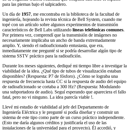
para las piernas bajo el salpicadero.
Un día de
1957
, me encontraba en la biblioteca de la facultad de
ingeniería, hojeando la revista técnica de Bell System, cuando me
topé con un artículo sobre algunos experimentos de transmisión
característicos de Bell Labs utilizando
líneas telefónicas comunes
.
Por primera vez, comprendí que la transmisión de imágenes no
necesariamente implicaba un ancho de banda extremadamente
amplio. Y, siendo el radioaficionado entusiasta, que era,
inmediatamente me pregunté si se podría desarrollar algún tipo de
sistema SSTV práctico para la radioafición.
Durante los meses siguientes, dediqué mi tiempo libre a investigar la
viabilidad de la idea. ¿Qué tipo de tubos de visualización estaban
disponibles? (Respuesta: P7 de fósforo). ¿Cómo se lograba una
respuesta de frecuencia hasta CC si la respuesta de audio del equipo
de radioaficionado se cortaba a 300 Hz? (Respuesta: Modulando
una subportadora de audio). Seguí esperando que apareciera el fallo
fatal, pero no vi ninguno. La idea parecía viable !.
Llevé mi estudio de viabilidad al jefe del Departamento de
Ingeniería Eléctrica y le pregunté si podía diseñar y construir un
sistema de este tipo como parte de un curso práctico independiente.
(Esto me daría algunos créditos y justificaría el uso de las
instalaciones de la universidad para el proyecto). Él accedió, y