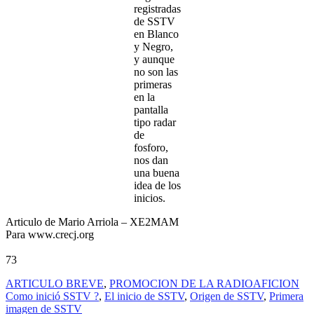
registradas
de SSTV
en Blanco
y Negro,
y aunque
no son las
primeras
en la
pantalla
tipo radar
de
fosforo,
nos dan
una buena
idea de los
inicios.
Articulo de Mario Arriola – XE2MAM
Para www.crecj.org
73
ARTICULO BREVE
,
PROMOCION DE LA RADIOAFICION
Como inició SSTV ?
,
El inicio de SSTV
,
Origen de SSTV
,
Primera
imagen de SSTV