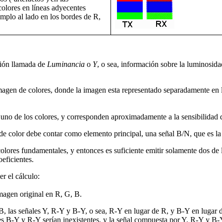
colores en líneas adyecentes
plo al lado en los bordes de R,
ción llamada de
Luminancia
o
Y
, o sea, información sobre la luminosida
magen de colores, donde la imagen esta representado separadamente en los
a uno de los colores, y corresponden aproximadamente a la sensibilidad
l de color debe contar como elemento principal, una señal B/N, que es la 
ores fundamentales, y entonces es suficiente emitir solamente dos de los
oeficientes.
er el cálculo:
imagen original en R, G, B.
 B, las señales Y, R-Y y B-Y, o sea, R-Y en lugar de R, y B-Y en lugar 
rtes B-Y y R-Y serían inexistentes, y la señal compuesta por Y, R-Y y B