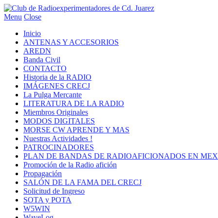
Menu
Close
Inicio
ANTENAS Y ACCESORIOS
AREDN
Banda Civil
CONTACTO
Historia de la RADIO
IMÁGENES CRECJ
La Pulga Mercante
LITERATURA DE LA RADIO
Miembros Originales
MODOS DIGITALES
MORSE CW APRENDE Y MAS
Nuestras Actividades !
PATROCINADORES
PLAN DE BANDAS DE RADIOAFICIONADOS EN MEX
Promoción de la Radio afición
Propagación
SALÓN DE LA FAMA DEL CRECJ
Solicitud de Ingreso
SOTA y POTA
W5WIN
WaveLog