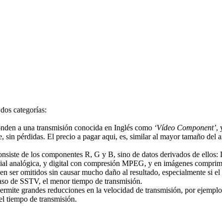
dos categorías:
onden a una transmisión conocida en Inglés como
‘Vídeo Component’
,
 sin pérdidas. El precio a pagar aqui, es, similar al mayor tamaño del a
iste de los componentes R, G y B, sino de datos derivados de ellos: 
ercial analógica, y digital con compresión MPEG, y en imágenes compri
den ser omitidos sin causar mucho daño al resultado, especialmente si el
caso de SSTV, el menor tiempo de transmisión.
ite grandes reducciones en la velocidad de transmisión, por ejemplo d
el tiempo de transmisión.