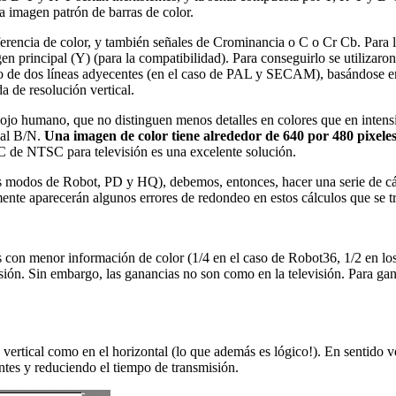
 imagen patrón de barras de color.
rencia de color, y también señales de Crominancia o C o Cr Cb. Para la t
en principal (Y) (para la compatibilidad). Para conseguirlo se utilizaron 
dio de dos líneas adyecentes (en el caso de PAL y SECAM), basándose 
a de resolución vertical.
l ojo humano, que no distinguen menos detalles en colores que en intensi
pal B/N.
Una imagen de color tiene alrededor de 640 por 480 pixeles
 de NTSC para televisión es una excelente solución.
 modos de Robot, PD y HQ), debemos, entonces, hacer una serie de cálc
te aparecerán algunos errores de redondeo en estos cálculos que se tr
con menor información de color (1/4 en el caso de Robot36, 1/2 en los 
ión. Sin embargo, las ganancias no son como en la televisión. Para gan
 vertical como en el horizontal (lo que además es lógico!). En sentido 
ntes y reduciendo el tiempo de transmisión.