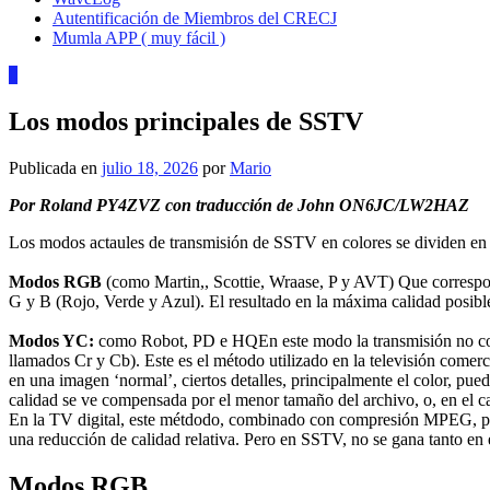
Autentificación de Miembros del CRECJ
Mumla APP ( muy fácil )
0
Los modos principales de SSTV
Publicada en
julio 18, 2026
por
Mario
Por Roland PY4ZVZ con traducción de John ON6JC/LW2HAZ
Los modos actaules de transmisión de SSTV en colores se dividen en 
Modos RGB
(como Martin,, Scottie, Wraase, P y AVT) Que corresp
G y B (Rojo, Verde y Azul). El resultado en la máxima calidad posible,
Modos YC:
como Robot, PD e HQEn este modo la transmisión no cons
llamados Cr y Cb). Este es el método utilizado en la televisión com
en una imagen ‘normal’, ciertos detalles, principalmente el color, pue
calidad se ve compensada por el menor tamaño del archivo, o, en el 
En la TV digital, este métdodo, combinado con compresión MPEG, perm
una reducción de calidad relativa. Pero en SSTV, no se gana tanto en 
Modos RGB