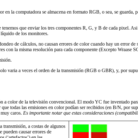
or en la computadora se almacena en formato RGB, o sea, se guarda, pa
 tenemos que enviar los tres componentes R, G, y B de cada pixel. As
 líquido de los monitores.
edondeo de cálculos, no causan errores de color cuando hay un error d
colores con la misma resolución para cada componente (Excepto Wraase S
isión.
olo varia a veces el orden de la transmisión (RGB o GBR), y, por sup
n a color de la televisión convencional. El modo YC fue inventado par
 que todas las emisiones en color podían ser recibidos (en B/N, por sup
n muy caros.
Es importante notar que estas consideraciones (compatibil
a transmisión, a costas de algunos
ue pueden causar errores de
s (‘artefactos’) en las