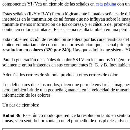
componentes Y! (Vea un ejemplo de las señales en
esta página
con una
Estas señales (R-Y y B-Y) fueron lógicamente llamadas señales de dife
insertadas en la transmisión de tal forma que no influyan sobre la imag
transmite menos información de los colores), y el cálculo del prome
contienen colores similares. Este sistema resulta también en una pérdid
Esta doble reducción de resolución se tolera por las características de
emiten voluntariamente con una menor resolución que la señal princi
resolucion en colores (320 por 240).
Hay que admitir que sistema YC
Para la generación de señales de color SSTV en los modos YC (en los
solamente graba imágenes en sus componentes R, G, y B. Inevitablemen
Además, los errores de sintonía producen otros errores de color.
Los defensores de estos modos, dicen que permite enviar las imágenes 
pero también brinde una pequeña ganancia en la velocidad de transmis
información de los colores.
Un par de ejemplos:
Robot 36
: Es el único modo que reduce la resolución tanto en sentido
líneas, y en sentido horizontal, con el promedio de dos pixeles adyece