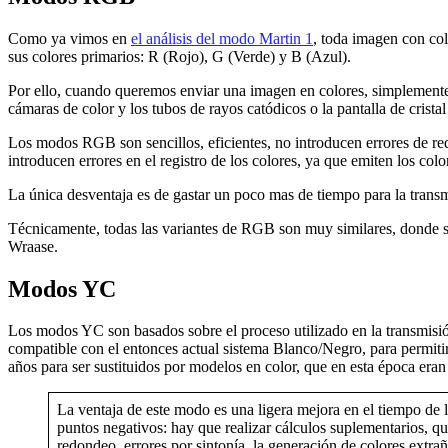
Como ya vimos en
el análisis del modo Martin 1
, toda imagen con col
sus colores primarios: R (Rojo), G (Verde) y B (Azul).
Por ello, cuando queremos enviar una imagen en colores, simplemente
cámaras de color y los tubos de rayos catódicos o la pantalla de cristal
Los modos RGB son sencillos, eficientes, no introducen errores de r
introducen errores en el registro de los colores, ya que emiten los 
La única desventaja es de gastar un poco mas de tiempo para la transm
Técnicamente, todas las variantes de RGB son muy similares, donde s
Wraase.
Modos YC
Los modos YC son basados sobre el proceso utilizado en la transmisió
compatible con el entonces actual sistema Blanco/Negro, para permitir
años para ser sustituidos por modelos en color, que en esta época era
La ventaja de este modo es una ligera mejora en el tiempo de l
puntos negativos: hay que realizar cálculos suplementarios, q
redondeo, errores por sintonía, la generación de colores extraño