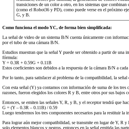
transiciones de un color a otro, en los sistemas que combinan 
(como el Robot36 y PD), como puede verse en el próximo ejem
G, y B.
Como funciona el modo YC, de forma bien simplificada:
La señal de video de un sistema B/N cuenta únicamente con informa
por el tubo de una cámara B/N.
Estudios muestran que la señal Y puede ser obtenido a partir de una i
fórmula:
Y = 0.3R + 0.59G + 0.11B
Estos coeficientes son debidos a la respuesta de la cámara B/N a cad
Por lo tanto, para satisfacer al problema de la compatibilidad, la seña
Con esta señal (Y) ya contamos con información de suma de los tres col
razones, fueron elegidos los colores R y B, entre otros por sus bajos c
Entonces, se emiten las señales Y, R, y B, y el receptor tendrá que hac
G = (Y – 0.3R – 0.11B) / 0.59
Luego tendremos los tres componentes necesarios para la restituir la 
Para lograr aún mejor compatibilidad, se transmite en lugar de Y, R y
solo elementos blancos y negros, entonces en la señal emitida las pa