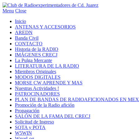
Menu
Close
Inicio
ANTENAS Y ACCESORIOS
AREDN
Banda Civil
CONTACTO
Historia de la RADIO
IMÁGENES CRECJ
La Pulga Mercante
LITERATURA DE LA RADIO
Miembros Originales
MODOS DIGITALES
MORSE CW APRENDE Y MAS
Nuestras Actividades !
PATROCINADORES
PLAN DE BANDAS DE RADIOAFICIONADOS EN MEX
Promoción de la Radio afición
Propagación
SALÓN DE LA FAMA DEL CRECJ
Solicitud de Ingreso
SOTA y POTA
W5WIN
WaveLog