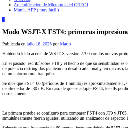
Autentificación de Miembros del CRECJ
Mumla APP ( muy fácil )
0
Modo WSJT-X FST4: primeras impresion
Publicada en
julio 18, 2026
por
Mario
Habiendo leído acerca de WSJT-X versión 2.3.0 con los nuevos protoc
En el pasado, escribí sobre FT8 y el hecho de que su sensibilidad es
de potencia restringidos plantean un desafío adicional y, en mi caso,
en un entorno rural tranquilo.
Se dice que FST4-60 (períodos de 1 minuto) es aproximadamente 1,7 dB
de alrededor de -30 dB. En caso de que se adopte FST4, los dB perdid
correctamente.
La primera prueba se configuró para comparar FST4 con JT9 y JT65. 
simultáneamente fueran iguales, utilizando un analizador de espectro 
Seleccioné una frecuencia de 60 metros, justo por debajo de 5357 y ut