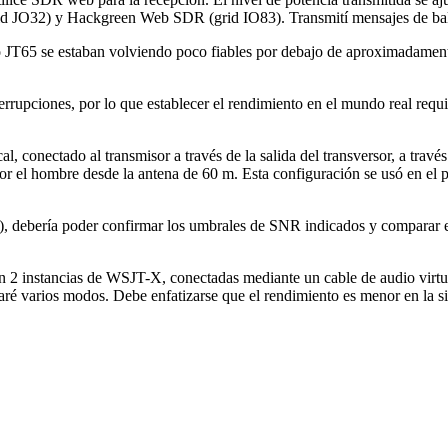
id JO32) y Hackgreen Web SDR (grid IO83). Transmití mensajes de bal
o JT65 se estaban volviendo poco fiables por debajo de aproximadamen
rrupciones, por lo que establecer el rendimiento en el mundo real requ
al, conectado al transmisor a través de la salida del transversor, a travé
por el hombre desde la antena de 60 m. Esta configuración se usó en el 
o), debería poder confirmar los umbrales de SNR indicados y comparar e
n 2 instancias de WSJT-X, conectadas mediante un cable de audio virtual
ré varios modos. Debe enfatizarse que el rendimiento es menor en la si