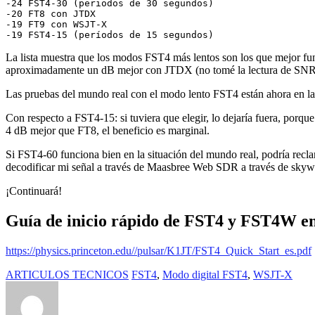
-24 FST4-30 (periodos de 30 segundos)

-20 FT8 con JTDX

-19 FT9 con WSJT-X

-19 FST4-15 (períodos de 15 segundos)
La lista muestra que los modos FST4 más lentos son los que mejor fu
aproximadamente un dB mejor con JTDX (no tomé la lectura de SNR del
Las pruebas del mundo real con el modo lento FST4 están ahora en la 
Con respecto a FST4-15: si tuviera que elegir, lo dejaría fuera, por
4 dB mejor que FT8, el beneficio es marginal.
Si FST4-60 funciona bien en la situación del mundo real, podría recl
decodificar mi señal a través de Maasbree Web SDR a través de sky
¡Continuará!
Guía de inicio rápido de FST4 y FST4W en
https://physics.princeton.edu//pulsar/K1JT/FST4_Quick_Start_es.pdf
ARTICULOS TECNICOS
FST4
,
Modo digital FST4
,
WSJT-X