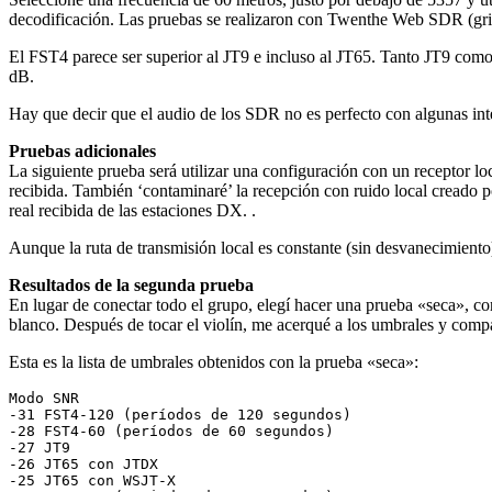
decodificación. Las pruebas se realizaron con Twenthe Web SDR (gr
El FST4 parece ser superior al JT9 e incluso al JT65. Tanto JT9 com
dB.
Hay que decir que el audio de los SDR no es perfecto con algunas inte
Pruebas adicionales
La siguiente prueba será utilizar una configuración con un receptor loc
recibida. También ‘contaminaré’ la recepción con ruido local creado 
real recibida de las estaciones DX. .
Aunque la ruta de transmisión local es constante (sin desvanecimient
Resultados de la segunda prueba
En lugar de conectar todo el grupo, elegí hacer una prueba «seca», co
blanco. Después de tocar el violín, me acerqué a los umbrales y compa
Esta es la lista de umbrales obtenidos con la prueba «seca»:
Modo SNR

-31 FST4-120 (períodos de 120 segundos)

-28 FST4-60 (períodos de 60 segundos)

-27 JT9

-26 JT65 con JTDX

-25 JT65 con WSJT-X
