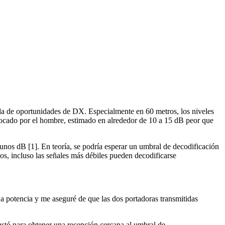
ida de oportunidades de DX. Especialmente en 60 metros, los niveles
ovocado por el hombre, estimado en alrededor de 10 a 15 dB peor que
nos dB [1]. En teoría, se podría esperar un umbral de decodificación
s, incluso las señales más débiles pueden decodificarse
potencia y me aseguré de que las dos portadoras transmitidas
ustó para obtener una recepción cercana al umbral de