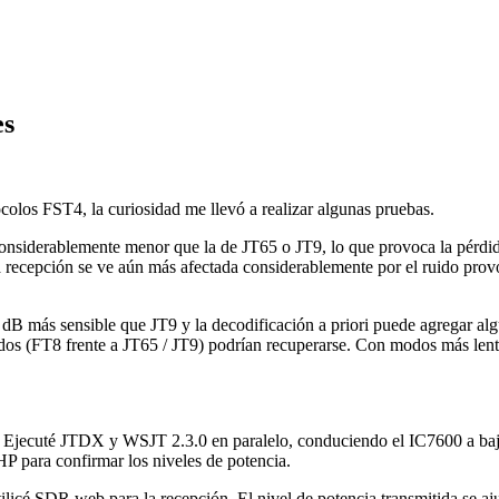
es
olos FST4, la curiosidad me llevó a realizar algunas pruebas.
 considerablemente menor que la de JT65 o JT9, lo que provoca la pérd
 la recepción se ve aún más afectada considerablemente por el ruido pr
 más sensible que JT9 y la decodificación a priori puede agregar algu
os (FT8 frente a JT65 / JT9) podrían recuperarse. Con modos más lento
Ejecuté JTDX y WSJT 2.3.0 en paralelo, conduciendo el IC7600 a baja 
HP para confirmar los niveles de potencia.
ilicé SDR web para la recepción. El nivel de potencia transmitida se aj