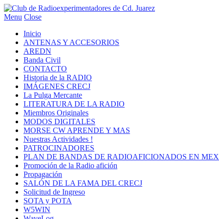
Menu
Close
Inicio
ANTENAS Y ACCESORIOS
AREDN
Banda Civil
CONTACTO
Historia de la RADIO
IMÁGENES CRECJ
La Pulga Mercante
LITERATURA DE LA RADIO
Miembros Originales
MODOS DIGITALES
MORSE CW APRENDE Y MAS
Nuestras Actividades !
PATROCINADORES
PLAN DE BANDAS DE RADIOAFICIONADOS EN MEX
Promoción de la Radio afición
Propagación
SALÓN DE LA FAMA DEL CRECJ
Solicitud de Ingreso
SOTA y POTA
W5WIN
WaveLog