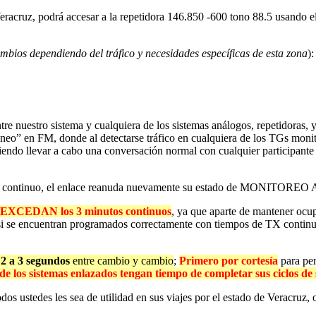
 Veracruz, podrá accesar a la repetidora 146.850 -600 tono 88.5 usando e
ambios dependiendo del tráfico y necesidades específicas de esta zona
):
ntre nuestro sistema y cualquiera de los sistemas análogos, repetidoras,
aneo” en FM, donde al detectarse tráfico en cualquiera de los TGs moni
ndo llevar a cabo una conversación normal con cualquier participante 
io continuo, el enlace reanuda nuevamente su estado de MONITOREO A
EXCEDAN los 3 minutos continuos
, ya que aparte de mantener ocu
aje si se encuentran programados correctamente con tiempos de TX co
 a 3 segundos
entre cambio y cambio
;
Primero por cortesía
para per
los sistemas enlazados tengan tiempo de completar sus ciclos de 
os ustedes les sea de utilidad en sus viajes por el estado de Veracruz