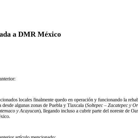
azada a DMR México
nterior:
cionados locales finalmente quedo en operación y funcionando la rehabi
ia desde algunas zonas de Puebla y Tlaxcala (
Soltepec – Zacatepec y Or
temaco y Acayucan
), llegando incluso a cubrir parte del noreste de Oa
xico.
anterior artículo mencionado: