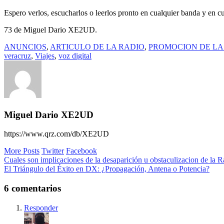
Espero verlos, escucharlos o leerlos pronto en cualquier banda y en 
73 de Miguel Dario XE2UD.
ANUNCIOS
,
ARTICULO DE LA RADIO
,
PROMOCION DE LA
veracruz
,
Viajes
,
voz digital
Miguel Dario XE2UD
https://www.qrz.com/db/XE2UD
More Posts
Twitter
Facebook
Navegación
Cuales son implicaciones de la desaparición u obstaculizacion de la 
El Triángulo del Éxito en DX: ¿Propagación, Antena o Potencia?
de
entradas
6 comentarios
Responder