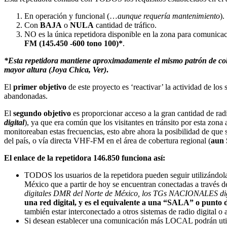
En operación y funcional (…
aunque requería mantenimiento
).
Con
BAJA
o
NULA
cantidad de tráfico.
NO es la única repetidora disponible en la zona para comunica
FM (145.450 -600 tono 100)*
.
*Esta repetidora mantiene aproximadamente el mismo patrón de co
mayor altura (Joya Chica, Ver)
.
El
primer objetivo
de este proyecto es ‘reactivar’ la actividad de lo
abandonadas.
El
segundo objetivo
es proporcionar acceso a la gran cantidad de radi
digital
), ya que era común que los visitantes en tránsito por esta zon
monitoreaban estas frecuencias, esto abre ahora la posibilidad de qu
del país, o vía directa VHF-FM en el área de cobertura regional (
aun 
El enlace de la repetidora 146.850 funciona así:
TODOS los usuarios de la repetidora pueden seguir utilizándo
México que a partir de hoy se encuentran conectadas a través de 
digitales DMR del Norte de México, los TGs NACIONALES digi
una red digital, y es el equivalente a una “SALA” o punto
también estar interconectado a otros sistemas de radio digital o
Si desean establecer una comunicación más LOCAL podrán utili