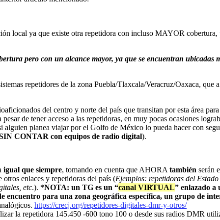
ción local ya que existe otra repetidora con incluso MAYOR cobertura,
bertura pero con un alcance
mayor
, ya que se encuentran ubicadas m
s sistemas repetidores de la zona Puebla/Tlaxcala/Veracruz/Oaxaca, que 
oaficionados del centro y norte del país que transitan por esta área pa
a a pesar de tener acceso a las repetidoras, en muy pocas ocasiones log
e si alguien planea viajar por el Golfo de México lo pueda hacer con s
SIN CONTAR con equipos de radio digital
).
la
igual que siempre
, tomando en cuenta que AHORA
también
serán e
otros enlaces y repetidoras del país (
Ejemplos: repetidoras del Estado
tales, etc
.).
*NOTA: un TG es un “
canal VIRTUAL
” enlazado a 
 de encuentro para una zona geográfica específica, un grupo de in
 analógicos.
https://crecj.org/repetidores-digitales-dmr-y-otros/
zar la repetidora 145.450 -600 tono 100 o desde sus radios DMR utiliz