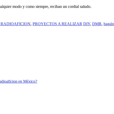
cualquier modo y como siempre, reciban un cordial saludo.
 RADIOAFICION
,
PROYECTOS A REALIZAR
DIY
,
DMR
,
hagal
Radioaficion en México?