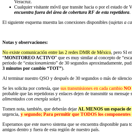
Veracruz.
Cualquier visitante móvil que transite hacia o por el estado de
encuentra fuera del área de cobertura RF de esta repetidora
.
El siguiente esquema muestra las conexiones disponibles (
sujetas a c
Notas y observaciones:
No existe comunicación entre las 2 redes DMR de México
, pero SI e
“
MONITOREO ACTIVO
” que es muy similar al concepto de “esc
periodo de “
estacionamiento
” de 30 segundos aproximadamente, pudie
3 minutos por cambio “TOT”
).
Al terminar nuestro QSO y después de 30 segundos o más de silenc
Se les solicita por cortesía, que
sus transmisiones en cada cambio
NO 
probable que las repetidoras y enlaces dejen de transmitir su mens
alimentados con energía solar
).
Tomen nota, también, que deberán dejar
AL MENOS un espacio de 2
urgencia,
y segundo; Para permitir que TODOS los componentes de 
Esperamos que este nuevo sistema que se encuentra disponible para tod
amigos dentro y fuera de esta región de nuestro país.