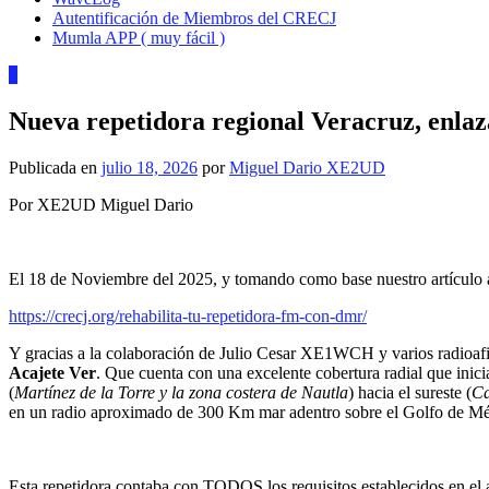
Autentificación de Miembros del CRECJ
Mumla APP ( muy fácil )
6
Nueva repetidora regional Veracruz, enl
Publicada en
julio 18, 2026
por
Miguel Dario XE2UD
Por XE2UD Miguel Dario
El 18 de Noviembre del 2025, y tomando como base nuestro artículo a
https://crecj.org/rehabilita-tu-repetidora-fm-con-dmr/
Y gracias a la colaboración de Julio Cesar XE1WCH y varios radioafi
Acajete Ver
. Que cuenta con una excelente cobertura radial que inic
(
Martínez de la Torre y la zona costera de Nautla
) hacia el sureste (
Ca
en un radio aproximado de 300 Km mar adentro sobre el Golfo de Mé
Esta repetidora contaba con TODOS los requisitos establecidos en el 