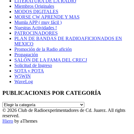
LITERATURA DE LA RADIO
Miembros Originales
MODOS DIGITALES
MORSE CW APRENDE Y MAS
Mumla APP ( muy fácil )
Nuestras Actividades !
PATROCINADORES
PLAN DE BANDAS DE RADIOAFICIONADOS EN
MEXICO
Promoción de la Radio afición
Propagación
SALÓN DE LA FAMA DEL CRECJ
Solicitud de Ingreso
SOTA y POTA
W5WIN
WaveLog
PUBLICACIONES POR CATEGORÍA
PUBLICACIONES
POR
© 2026 Club de Radioexperimentadores de Cd. Juarez. All rights
CATEGORÍA
reserved.
Hiero
by aThemes