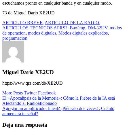
escuchamos pronto en cualquier banda y en cualquier modo.
73 de Miguel Dario XE2UD
ARTICULO BREVE
,
ARTICULO DE LA RADIO
,
ARTICULOS TECNICOS
APRS?
,
Baofeng
,
DM-32UV
,
modos
de operacion
,
modos digitales
,
Modos digitales explicados
,
programacion
Miguel Dario XE2UD
https://www.qrz.com/db/XE2UD
More Posts
Twitter
Facebook
Navegación
El «Apocalipsis de la Memoria»: Cómo la Fiebre de la IA está
Afectando al Radioaficionado
de
Agregar un amplificador lineal? ¡Piénsalo dos veces! ¿Cuánto
entradas
aumentará tu señal?
Deja una respuesta