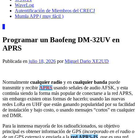
WaveLog
Autentificación de Miembros del CRECJ
Mumla APP ( muy fácil )
0
Programar un Baofeng DM-32UV en
APRS
Publicada en
julio 18, 2026
por
Miguel Dario XE2UD
Normalmente
cualquier radio
y en
cualquier banda
puede
transmitir y recibir
APRS
usando señales de audio AFSK, y esta
continúa siendo la forma más popular de conectarse a la red APRS,
sin embargo existen otras formas de hacerlo; usando las nuevas
redes LoRa en UHF que están ganando popularidad por su facilidad
de instalación y bajo costo, o usando mensajes “cortos” en cualquier
red DMR.
Para la inmensa mayoría de los radioaficionados, su objetivo
principal es obtener información de GPS (
incorporado en el radio o
de un GPS externo
) y enviarla a la
red APRS-IS
, que es una red