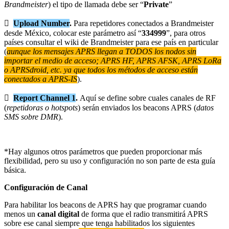
Brandmeister
) el tipo de llamada debe ser “
Private
”

Upload Number
.
Para repetidores conectados a Brandmeister
desde México, colocar este parámetro así “
334999
”, para otros
países consultar el wiki de Brandmeister para ese país en particular
(
aunque los mensajes APRS llegan a TODOS los nodos sin
importar el medio de acceso; APRS HF, APRS AFSK, APRS LoRa
o APRSdroid, etc. ya que todos los métodos de acceso están
conectados a APRS-IS
).

Report Channel 1
.
Aquí se define sobre cuales canales de RF
(
repetidoras o hotspots
) serán enviados los beacons APRS (
datos
SMS sobre DMR
).
*Hay algunos otros parámetros que pueden proporcionar más
flexibilidad, pero su uso y configuración no son parte de esta guía
básica.
Configuración de Canal
Para habilitar los beacons de APRS hay que programar cuando
menos un
canal digital
de forma que el radio transmitirá APRS
sobre ese canal siempre que tenga habilitados los siguientes