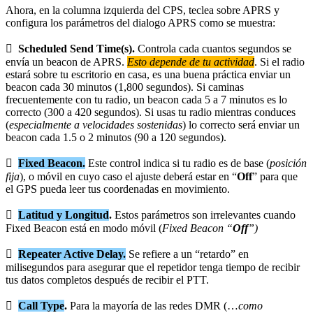
Ahora, en la columna izquierda del CPS, teclea sobre APRS y
configura los parámetros del dialogo APRS como se muestra:

Scheduled Send Time(s).
Controla cada cuantos segundos se
envía un beacon de APRS.
Esto depende de tu actividad
. Si el radio
estará sobre tu escritorio en casa, es una buena práctica enviar un
beacon cada 30 minutos (1,800 segundos). Si caminas
frecuentemente con tu radio, un beacon cada 5 a 7 minutos es lo
correcto (300 a 420 segundos). Si usas tu radio mientras conduces
(
especialmente a velocidades sostenidas
) lo correcto será enviar un
beacon cada 1.5 o 2 minutos (90 a 120 segundos).

Fixed Beacon.
Este control indica si tu radio es de base (
posición
fija
), o móvil en cuyo caso el ajuste deberá estar en “
Off
” para que
el GPS pueda leer tus coordenadas en movimiento.

Latitud y Longitud
.
Estos parámetros son irrelevantes cuando
Fixed Beacon está en modo móvil (
Fixed Beacon “
Off
”)

Repeater Active Delay.
Se refiere a un “retardo” en
milisegundos para asegurar que el repetidor tenga tiempo de recibir
tus datos completos después de recibir el PTT.

Call Type
.
Para la mayoría de las redes DMR (…
como