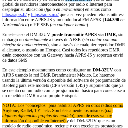
global de servidores interconectados por radio o Internet para
desplegar su ubicación (
fija o en movimiento
) en sitios como
https://aprs.fi/
y
https://aprs.mx/
que a su vez pueden retransmitir esa
información entre APRS-IS y un nodo local FM AFSK (
144.390
en
Norteamérica
) o HF SSB (
en cualquier banda
).
En este caso el DM-32UV
puede transmitir APRS vía DMR
, sin
embargo no
directamente
a través de AFSK (
sin contar con una
interfaz de audio externa
), sino a través de cualquier repetidor DMR
al alcance, o usando un Hotspot. Casi todos los repetidores DMR
están conectados con un Gateway hacia APRS-IS y soportan envió
de datos SMS.
En este ejemplo mostraremos como configurar un
DM-32UV
con
APRS usando la red DMR Brandmeister México. Lo haremos
usando la última versión disponible del software de programación de
Baofeng para este modelo (CPS versión 1.45) y suponiendo que ya
se cuenta con un radio con la programación básica para conectarse a
un repetidor DMR o a su propio Hotspot.
NOTA: Los “conceptos” para habilitar APRS en otros radios como
Anytone, Radtel, TYT etc. Son básicamente los mismos (
con
algunas diferencias propias del modelo
), pero de esos ya hay
información disponible en Internet)
y del DM-32UV que es un
modelo de radio económico, reciente y con excelentes prestaciones