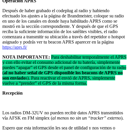
Operación APRS
Después de haber grabado el codeplug al radio y habiendo
efectuado los ajustes a la página de Brandmeister, coloque su radio
en uno de los canales en donde haya habilitado APRS como se
mostró en la sección correspondiente. Y después de que el GPS
reciba la suficiente información de los satélites visibles, el radio
comenzara a transmitir su ubicación a través del repetidor o hotspot
asignado y podrás ver tu beacon APRS aparecer en la página
https://aprs.fi/
NOTA IMPORTANTE:
Para deshabilitar temporalmente el APRS
y con ello evitar el consumo adicional de tu batería, simplemente
puedes “apagar” el GPS desde el panel de configuración de tu radio
(
al no haber señal de GPS disponible los beacons de APRS no
son enviado
s). Para reactivar el envió de APRS, simplemente
vuelve a “prender” el GPS de la misma forma.
Recepción
Los radios DM-32UV no pueden recibir datos APRS transmitidos
vía AFSK en FM simplex (
al menos no sin un “tracker” externo
).
Espero que esta información les sea de utilidad y nos vemos o