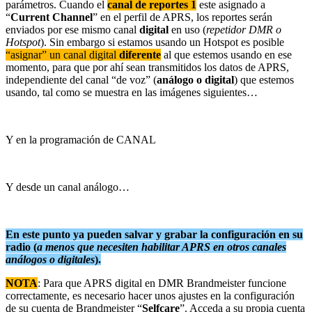
parámetros. Cuando el
canal de reportes 1
este asignado a
“
Current Channel
” en el perfil de APRS, los reportes serán
enviados por ese mismo canal
digital
en uso (
repetidor DMR o
Hotspot
). Sin embargo si estamos usando un Hotspot es posible
“asignar” un canal digital
diferente
al que estemos usando en ese
momento, para que por ahí sean transmitidos los datos de APRS,
independiente del canal “de voz” (
análogo o digital
) que estemos
usando, tal como se muestra en las imágenes siguientes…
Y en la programación de CANAL
Y desde un canal análogo…
En este punto ya pueden salvar y grabar la configuración en su
radio (
a menos que necesiten habilitar APRS en otros canales
análogos o digitales
).
NOTA
: Para que APRS digital en DMR Brandmeister funcione
correctamente, es necesario hacer unos ajustes en la configuración
de su cuenta de Brandmeister “
Selfcare
”. Acceda a su propia cuenta