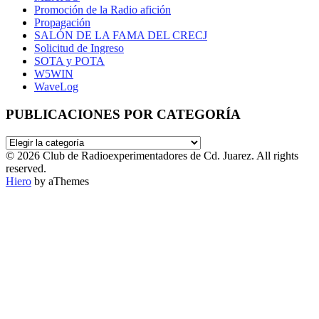
Promoción de la Radio afición
Propagación
SALÓN DE LA FAMA DEL CRECJ
Solicitud de Ingreso
SOTA y POTA
W5WIN
WaveLog
PUBLICACIONES POR CATEGORÍA
PUBLICACIONES
POR
© 2026 Club de Radioexperimentadores de Cd. Juarez. All rights
CATEGORÍA
reserved.
Hiero
by aThemes