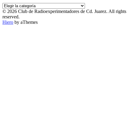
PUBLICACIONES
POR
© 2026 Club de Radioexperimentadores de Cd. Juarez. All rights
CATEGORÍA
reserved.
Hiero
by aThemes