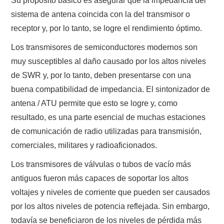
Su propósito básico es asegurar que la impedancia del
NUESTRAS ACTIVIDADES !
sistema de antena coincida con la del transmisor o
receptor y, por lo tanto, se logre el rendimiento óptimo.
PATROCINADORES
Los transmisores de semiconductores modernos son
PLAN DE BANDAS DE
muy susceptibles al daño causado por los altos niveles
de SWR y, por lo tanto, deben presentarse con una
RADIOAFICIONADOS EN MEXICO
buena compatibilidad de impedancia. El sintonizador de
antena / ATU permite que esto se logre y, como
PROMOCIÓN DE LA RADIO AFICIÓN
resultado, es una parte esencial de muchas estaciones
PROPAGACIÓN
de comunicación de radio utilizadas para transmisión,
comerciales, militares y radioaficionados.
SALÓN DE LA FAMA DEL CRECJ
Los transmisores de válvulas o tubos de vacío más
antiguos fueron más capaces de soportar los altos
SOLICITUD DE INGRESO
voltajes y niveles de corriente que pueden ser causados ​​
por los altos niveles de potencia reflejada. Sin embargo,
SOTA Y POTA
todavía se beneficiaron de los niveles de pérdida más