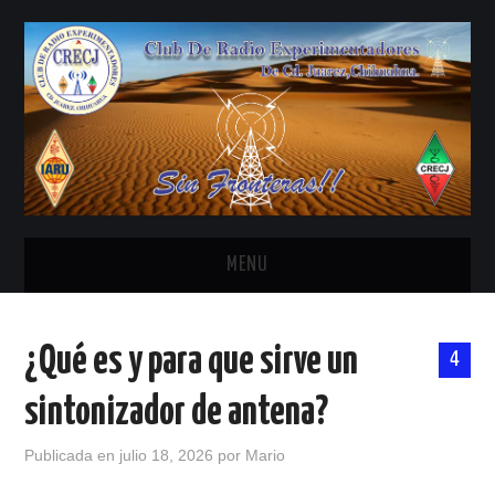
MENU
INICIO
¿Qué es y para que sirve un
4
ANTENAS Y ACCESORIOS
sintonizador de antena?
AREDN
Publicada en
julio 18, 2026
por
Mario
BANDA CIVIL