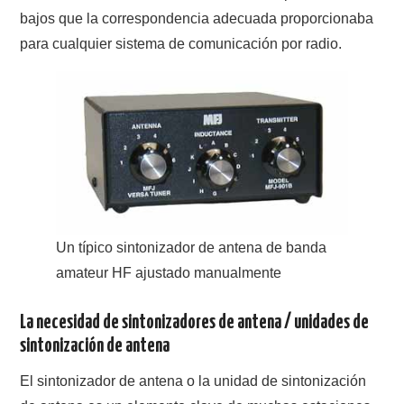
W5WIN
bajos que la correspondencia adecuada proporcionaba
para cualquier sistema de comunicación por radio.
WAVELOG
AUTENTIFICACIÓN DE MIEMBROS DEL
CRECJ
MUMLA APP ( MUY FÁCIL )
Un típico sintonizador de antena de banda
amateur HF ajustado manualmente
La necesidad de sintonizadores de antena / unidades de
sintonización de antena
El sintonizador de antena o la unidad de sintonización