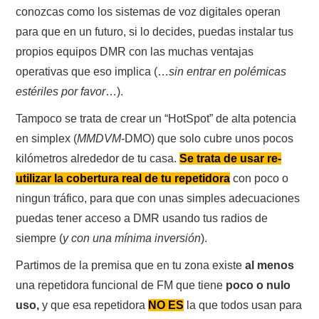
W5WIN
conozcas como los sistemas de voz digitales operan
para que en un futuro, si lo decides, puedas instalar tus
WAVELOG
propios equipos DMR con las muchas ventajas
operativas que eso implica (…
sin entrar en polémicas
AUTENTIFICACIÓN DE MIEMBROS DEL
estériles por favor
…).
Tampoco se trata de crear un “HotSpot” de alta potencia
CRECJ
en simplex (
MMDVM
-DMO) que solo cubre unos pocos
MUMLA APP ( MUY FÁCIL )
kilómetros alrededor de tu casa.
Se trata de usar re-
utilizar la cobertura real de tu repetidora
con poco o
ningun tráfico, para que con unas simples adecuaciones
puedas tener acceso a DMR usando tus radios de
siempre (
y con una mínima inversión
).
Partimos de la premisa que en tu zona existe
al menos
una repetidora funcional de FM que tiene
poco o nulo
uso,
y que esa repetidora
NO ES
la que todos usan para