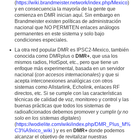
(
https://wiki.brandmeister.network/index.php/Mexico
)
y en consecuencia la mayoría de la gente que
comienza en DMR inician aquí. Sin embargo en
Brandmeister existen políticas de administración
nacional que NO PERMITEN enlaces análogos
permanentes en este sistema y solo bajo
condiciones especiales.
La otra red popular DMR es IPSC2-Mexico, también
conocida como DMRplus o
DMR+
, que usa los
mismos radios, HotSpot, etc., pero que tiene un
enfoque más experimental, basada en un servidor
nacional (
con accesos internacionales
) y que si
acepta interconexiones analógicas con otros
sistemas como Allstarlink, Echolink, enlaces RF
directos, etc. Si se cumple con las características
técnicas de calidad de voz, monitoreo y control y las
buenas prácticas que todos los sistemas de
radioaficionados debemos promover y cumplir (
y no
solo en los sistemas digitales
)
(
https://wodielite.com/wiki/index.php/DMR_Plus_M%
C3%A9xico_wiki
) y es en
DMR+
donde podemos
alcanzar el objetivo de revitalizar nuestras