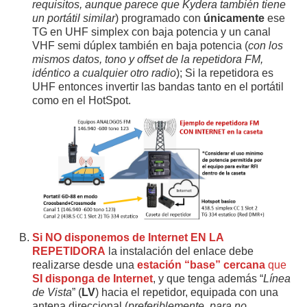
requisitos, aunque parece que Kydera también tiene
un portátil similar
) programado con
únicamente
ese
TG en UHF simplex con baja potencia y un canal
VHF semi dúplex también en baja potencia (
con los
mismos datos, tono y offset de la repetidora FM,
idéntico a cualquier otro radio
); Si la repetidora es
UHF entonces invertir las bandas tanto en el portátil
como en el HotSpot.
Si NO disponemos de Internet EN LA
REPETIDORA
la instalación del enlace debe
realizarse desde una
estación “base” cercana
que
SI disponga de Internet
, y que tenga además “
Línea
de Vista
” (
LV
) hacia el repetidor, equipada con una
antena direccional (
preferiblemente, para no