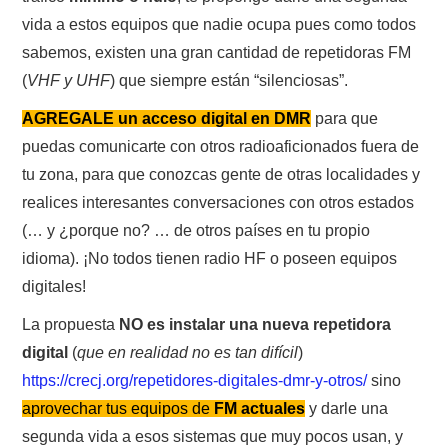
NUESTRAS ACTIVIDADES !
vida a estos equipos que nadie ocupa pues como todos
sabemos, existen una gran cantidad de repetidoras FM
PATROCINADORES
(
VHF y UHF
) que siempre están “silenciosas”.
PLAN DE BANDAS DE
AGREGALE un acceso digital en DMR
para que
puedas comunicarte con otros radioaficionados fuera de
RADIOAFICIONADOS EN MEXICO
tu zona, para que conozcas gente de otras localidades y
realices interesantes conversaciones con otros estados
PROMOCIÓN DE LA RADIO AFICIÓN
(… y ¿porque no? … de otros países en tu propio
idioma). ¡No todos tienen radio HF o poseen equipos
PROPAGACIÓN
digitales!
SALÓN DE LA FAMA DEL CRECJ
La propuesta
NO es instalar una nueva repetidora
digital
(
que en realidad no es tan difícil
)
SOLICITUD DE INGRESO
https://crecj.org/repetidores-digitales-dmr-y-otros/
sino
aprovechar tus equipos de
FM
actuales
y darle una
SOTA Y POTA
segunda vida a esos sistemas que muy pocos usan, y