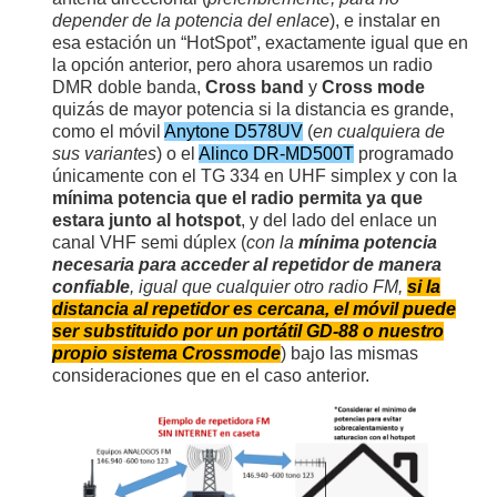
depender de la potencia del enlace
), e instalar en
esa estación un “HotSpot”, exactamente igual que en
la opción anterior, pero ahora usaremos un radio
DMR doble banda,
Cross band
y
Cross mode
quizás de mayor potencia si la distancia es grande,
como el móvil
Anytone D578UV
(
en cualquiera de
sus variantes
) o el
Alinco DR-MD500T
programado
únicamente con el TG 334 en UHF simplex y con la
mínima potencia que el radio permita ya que
estara junto al hotspot
, y del lado del enlace un
canal VHF semi dúplex (
con la
mínima potencia
necesaria para acceder al repetidor de manera
confiable
, igual que cualquier otro radio FM,
si la
distancia al repetidor es cercana, el móvil puede
ser substituido por un portátil GD-88 o nuestro
propio sistema Crossmode
) bajo las mismas
consideraciones que en el caso anterior.