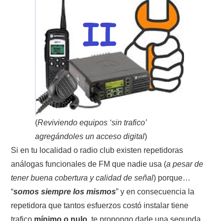
CONTACTO
HISTORIA DE LA RADIO
IMÁGENES CRECJ
LA PULGA MERCANTE
(
Reviviendo equipos ‘sin trafico’
LITERATURA DE LA RADIO
agregándoles un acceso digital
)
MIEMBROS ORIGINALES
Si en tu localidad o radio club existen repetidoras
análogas funcionales de FM que nadie usa (
a pesar de
MODOS DIGITALES
tener buena cobertura y calidad de señal
) porque…
“
somos siempre los mismos
” y en consecuencia la
MORSE CW APRENDE Y MAS
repetidora que tantos esfuerzos costó instalar tiene
trafico
mínimo o nulo
, te propongo darle una segunda