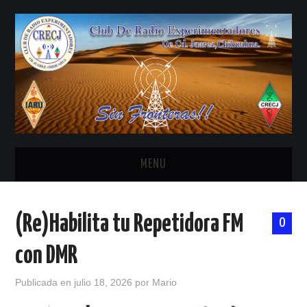
MENU
INICIO
(Re)Habilita tu Repetidora FM
0
ANTENAS Y ACCESORIOS
con DMR
AREDN
Publicada en
julio 18, 2026
por
Mario
BANDA CIVIL