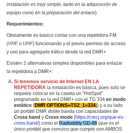
instalación es muy simple, tanto en la adquisición de
equipo como en la preparación del enlace
).
Requerimientos:
Obviamente es basico contar con una repetidora FM
(
VHF o UHF
) funcionando y el previo permiso de acceso
y uso para agregarle tráfico desde la red DMR+
Existen 2 alternativas simples disponibles para enlazar
la repetidora a DMR+:
Si tenemos servicio de Internet EN LA
REPETIDORA
la instalación es básica, pues solo se
requiere colocar en la caseta un “HotSpot”
programado en la red DMR+ con el TG 334
en modo
estático
(
DMR OPTIONS=TS2_1=334;
) y a su lado
un portátil DMR doble banda con capacidades de
Cross band
y
Cross mode
(
https://crecj.org/que-es-
cross-band/
) como el
Radioddity GD-88
(
que es el
único portátil que conozco que cumple con AMBOS