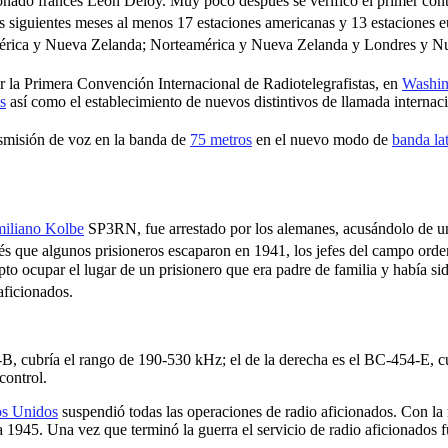
cionado francés Leon Deloy.
​ Muy poco después se verificó el primer co
os siguientes meses al menos 17 estaciones americanas y 13 estaciones
mérica y Nueva Zelanda; Norteamérica y Nueva Zelanda y Londres y N
r la Primera Convención Internacional de Radiotelegrafistas, en
Washin
s
así como el establecimiento de nuevos distintivos de llamada internaci
misión de voz en la banda de
75 metros
en el nuevo modo de
banda lat
iliano Kolbe
SP3RN, fue arrestado por los alemanes,
​ acusándolo de u
 que algunos prisioneros escaparon en 1941, los jefes del campo orde
to ocupar el lugar de un prisionero que era padre de familia y había s
aficionados.
3-B, cubría el rango de 190-530 kHz; el de la derecha es el BC-454-E,
control.
os Unidos
suspendió todas las operaciones de radio aficionados.​ Con la
ta 1945. Una vez que terminó la guerra el servicio de radio aficionados 