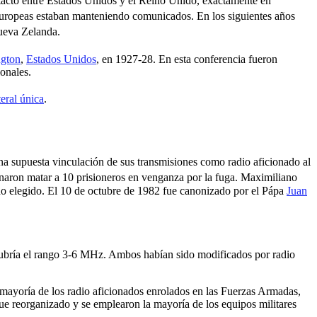
ntacto entre Estados Unidos y el Reino Unido, exactamente en
 europeas estaban manteniendo comunicados. En los siguientes años
ueva Zelanda.
gton
,
Estados Unidos
, en 1927-28.
​ En esta conferencia fueron
onales.
eral única
.
na supuesta vinculación de sus transmisiones como radio aficionado al
naron matar a 10 prisioneros en venganza por la fuga. Maximiliano
ido elegido. El 10 de octubre de 1982 fue canonizado por el Pápa
Juan
 cubría el rango 3-6 MHz. Ambos habían sido modificados por radio
 mayoría de los radio aficionados enrolados en las Fuerzas Armadas,
fue reorganizado y se emplearon la mayoría de los equipos militares