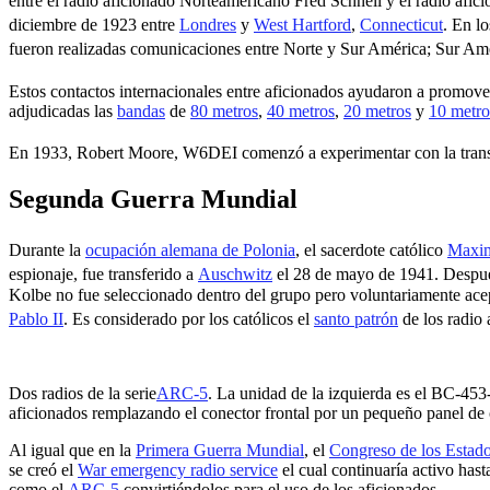
entre el radio aficionado Norteamericano Fred Schnell y el radio afi
diciembre de 1923 entre
Londres
y
West Hartford
,
Connecticut
.
​ En l
fueron realizadas comunicaciones entre Norte y Sur América; Sur A
Estos contactos internacionales entre aficionados ayudaron a promove
adjudicadas las
bandas
de
80 metros
,
40 metros
,
20 metros
y
10 metro
En 1933, Robert Moore, W6DEI comenzó a experimentar con la trans
Segunda Guerra Mundial
Durante la
ocupación alemana de Polonia
, el sacerdote católico
Maxim
espionaje,
​ fue transferido a
Auschwitz
el 28 de mayo de 1941. Después
Kolbe no fue seleccionado dentro del grupo pero voluntariamente acep
Pablo II
.
​ Es considerado por los católicos el
santo patrón
de los radio 
Dos radios de la serie
ARC-5
. La unidad de la izquierda es el BC-45
aficionados remplazando el conector frontal por un pequeño panel de 
Al igual que en la
Primera Guerra Mundial
, el
Congreso de los Estad
se creó el
War emergency radio service
el cual continuaría activo has
como el
ARC-5
convirtiéndolos para el uso de los aficionados.