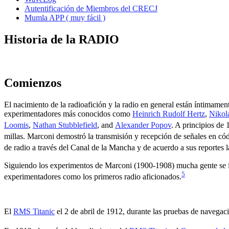
Autentificación de Miembros del CRECJ
Mumla APP ( muy fácil )
Historia de la RADIO
Comienzos
El nacimiento de la radioafición y la radio en general están íntimament
experimentadores más conocidos como
Heinrich Rudolf Hertz
,
Nikol
Loomis
,
Nathan Stubblefield
,
​ and
Alexander Popov
.
​ A principios de
millas.
​ Marconi demostró la transmisión y recepción de señales en có
de radio a través del Canal de la Mancha y de acuerdo a sus reportes l
Siguiendo los experimentos de Marconi (1900-1908) mucha gente se i
5
experimentadores como los primeros radio aficionados.
El
RMS Titanic
el 2 de abril de 1912, durante las pruebas de navegaci