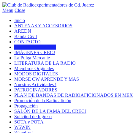
Menu
Close
Inicio
ANTENAS Y ACCESORIOS
AREDN
Banda Civil
CONTACTO
Historia de la RADIO
IMÁGENES CRECJ
La Pulga Mercante
LITERATURA DE LA RADIO
Miembros Originales
MODOS DIGITALES
MORSE CW APRENDE Y MAS
Nuestras Actividades !
PATROCINADORES
PLAN DE BANDAS DE RADIOAFICIONADOS EN MEX
Promoción de la Radio afición
Propagación
SALÓN DE LA FAMA DEL CRECJ
Solicitud de Ingreso
SOTA y POTA
W5WIN
WaveLog