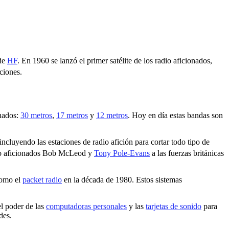
 de
HF
. En 1960 se lanzó el primer satélite de los radio aficionados,
ciones.
onados:
30 metros
,
17 metros
y
12 metros
.​ Hoy en día estas bandas son
incluyendo las estaciones de radio afición para cortar todo tipo de
radio aficionados Bob McLeod y
Tony Pole-Evans
a las fuerzas británicas
como el
packet radio
en la década de 1980. Estos sistemas
l poder de las
computadoras personales
y las
tarjetas de sonido
para
des.