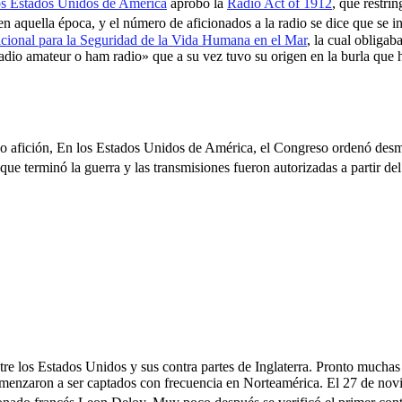
os Estados Unidos de América
aprobó la
Radio Act of 1912
,
​ que restri
en aquella época, y el número de aficionados a la radio se dice que se
cional para la Seguridad de la Vida Humana en el Mar
, la cual obligab
radio amateur o ham radio» que a su vez tuvo su origen en la burla que 
dio afición, En los Estados Unidos de América, el Congreso ordenó desma
 que terminó la guerra y las transmisiones fueron autorizadas a partir de
entre los Estados Unidos y sus contra partes de Inglaterra. Pronto much
menzaron a ser captados con frecuencia en Norteamérica. El 27 de novi