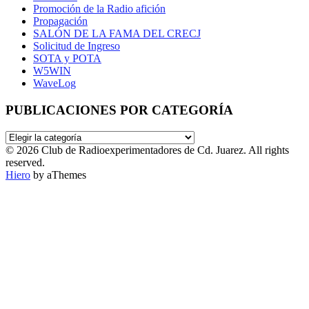
Promoción de la Radio afición
Propagación
SALÓN DE LA FAMA DEL CRECJ
Solicitud de Ingreso
SOTA y POTA
W5WIN
WaveLog
PUBLICACIONES POR CATEGORÍA
PUBLICACIONES
POR
© 2026 Club de Radioexperimentadores de Cd. Juarez. All rights
CATEGORÍA
reserved.
Hiero
by aThemes