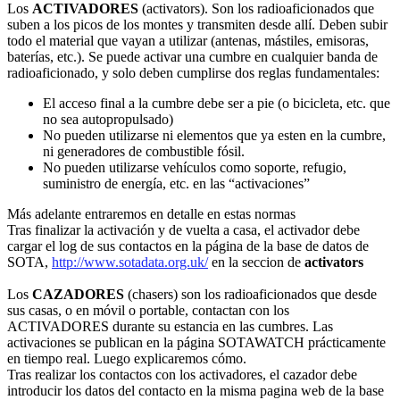
Los
ACTIVADORES
(activators). Son los radioaficionados que
suben a los picos de los montes y transmiten desde allí. Deben subir
todo el material que vayan a utilizar (antenas, mástiles, emisoras,
baterías, etc.). Se puede activar una cumbre en cualquier banda de
radioaficionado, y solo deben cumplirse dos reglas fundamentales:
El acceso final a la cumbre debe ser a pie (o bicicleta, etc. que
no sea autopropulsado)
No pueden utilizarse ni elementos que ya esten en la cumbre,
ni generadores de combustible fósil.
No pueden utilizarse vehículos como soporte, refugio,
suministro de energía, etc. en las “activaciones”
Más adelante entraremos en detalle en estas normas
Tras finalizar la activación y de vuelta a casa, el activador debe
cargar el log de sus contactos en la página de la base de datos de
SOTA,
http://www.sotadata.org.uk/
en la seccion de
activators
Los
CAZADORES
(chasers) son los radioaficionados que desde
sus casas, o en móvil o portable, contactan con los
ACTIVADORES durante su estancia en las cumbres. Las
activaciones se publican en la página SOTAWATCH prácticamente
en tiempo real. Luego explicaremos cómo.
Tras realizar los contactos con los activadores, el cazador debe
introducir los datos del contacto en la misma pagina web de la base