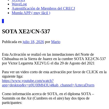
WaveLog
Autentificación de Miembros del CRECJ
Mumla APP ( muy fácil )
0
SOTA XE2/CN-537
Publicada en
julio 18, 2026
por
Mario
Esta Activación se realizó en las inmediaciones del Norte de
Chihuahua en la Sierra de Juarez en la cumbre SOTA XE2/CN-537
por Victor Legarreta XE2VLG el dia 29 de Agosto del 2021
Para ver un video corto de esta activación por favor de CLICK en la
siguiente liga:
https://www.youtube.com/watch?
app=desktop&v=p9U0lMf43U4&ab_channel=AztecaDxers
Como información acerca de SOTA, en el diploma SOTA –
Summits on the Air (Cumbres en el aire) hay dos tipos de
participantes: