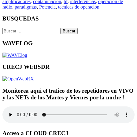
amplificadores
,
contaminacion
,
hf
,
interferencias
,
operacion de
radio
,
paradigmas
,
Potencia
,
tecnicas de operacion
BUSQUEDAS
Buscar:
WAVELOG
CRECJ WEBSDR
Monitorea aqui el trafico de los repetidores en VIVO
y las NETs de los Martes y Viernes por la noche !
Acceso a CLOUD-CRECJ