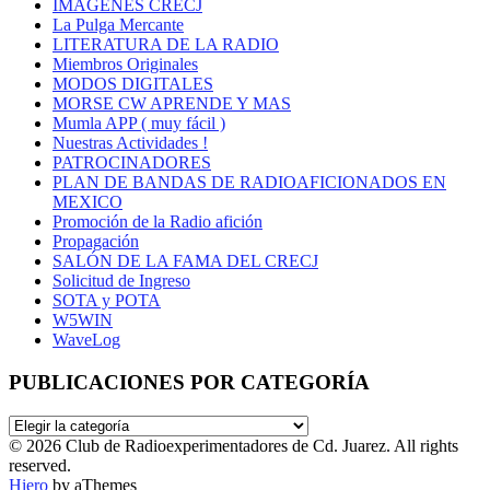
IMÁGENES CRECJ
La Pulga Mercante
LITERATURA DE LA RADIO
Miembros Originales
MODOS DIGITALES
MORSE CW APRENDE Y MAS
Mumla APP ( muy fácil )
Nuestras Actividades !
PATROCINADORES
PLAN DE BANDAS DE RADIOAFICIONADOS EN
MEXICO
Promoción de la Radio afición
Propagación
SALÓN DE LA FAMA DEL CRECJ
Solicitud de Ingreso
SOTA y POTA
W5WIN
WaveLog
PUBLICACIONES POR CATEGORÍA
PUBLICACIONES
POR
© 2026 Club de Radioexperimentadores de Cd. Juarez. All rights
CATEGORÍA
reserved.
Hiero
by aThemes