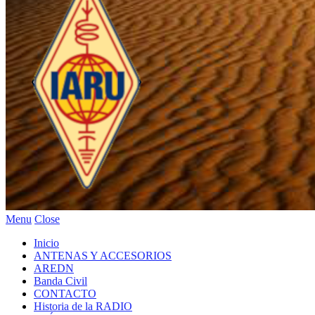
Menu
Close
Inicio
ANTENAS Y ACCESORIOS
AREDN
Banda Civil
CONTACTO
Historia de la RADIO