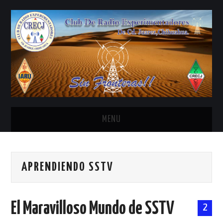
MENU
INICIO
APRENDIENDO SSTV
ANTENAS Y ACCESORIOS
AREDN
El Maravilloso Mundo de SSTV
2
BANDA CIVIL