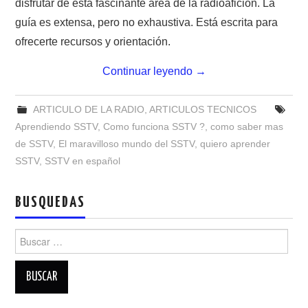
disfrutar de esta fascinante área de la radioafición. La
NUESTRAS ACTIVIDADES !
guía es extensa, pero no exhaustiva. Está escrita para
PATROCINADORES
ofrecerte recursos y orientación.
Continuar leyendo
→
PLAN DE BANDAS DE
RADIOAFICIONADOS EN MEXICO
ARTICULO DE LA RADIO
,
ARTICULOS TECNICOS
Aprendiendo SSTV
,
Como funciona SSTV ?
,
como saber mas
PROMOCIÓN DE LA RADIO AFICIÓN
de SSTV
,
El maravilloso mundo del SSTV
,
quiero aprender
SSTV
,
SSTV en español
PROPAGACIÓN
BUSQUEDAS
SALÓN DE LA FAMA DEL CRECJ
Buscar:
SOLICITUD DE INGRESO
SOTA Y POTA