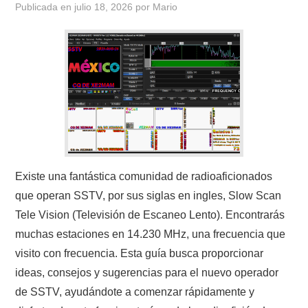
Publicada en
julio 18, 2026
por
Mario
CONTACTO
HISTORIA DE LA RADIO
IMÁGENES CRECJ
LA PULGA MERCANTE
LITERATURA DE LA RADIO
Existe una fantástica comunidad de radioaficionados
que operan SSTV, por sus siglas en ingles, Slow Scan
MIEMBROS ORIGINALES
Tele Vision (Televisión de Escaneo Lento). Encontrarás
muchas estaciones en 14.230 MHz, una frecuencia que
MODOS DIGITALES
visito con frecuencia. Esta guía busca proporcionar
ideas, consejos y sugerencias para el nuevo operador
MORSE CW APRENDE Y MAS
de SSTV, ayudándote a comenzar rápidamente y