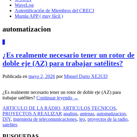
WaveLog
Autentificación de Miembros del CRECJ
Mumla APP ( muy fácil )
automatizacion
1
¿Es realmente necesario tener un rotor de
doble eje (AZ) para trabajar satélites?
Publicada en
mayo 2, 2026
por
Miguel Dario XE2UD
¿Es realmente necesario tener un rotor de doble eje (AZ) para
trabajar satélites?
Continuar leyendo
→
ARTICULO DE LA RADIO
,
ARTICULOS TECNICOS
,
PROYECTOS A REALIZAR
analisis
,
antenas
,
automatizacion
,
DIY
,
ingenieria de telecomunicaciones
,
leo
,
proyectos de la radio
,
satelites
BUSQUEDAS