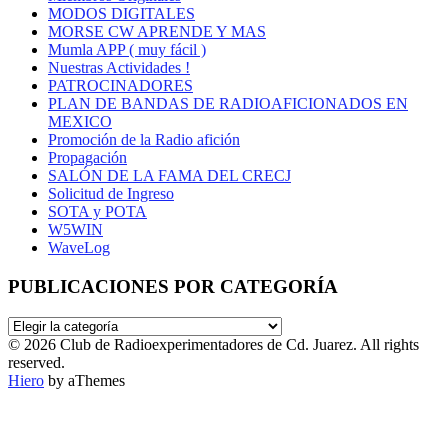
MODOS DIGITALES
MORSE CW APRENDE Y MAS
Mumla APP ( muy fácil )
Nuestras Actividades !
PATROCINADORES
PLAN DE BANDAS DE RADIOAFICIONADOS EN
MEXICO
Promoción de la Radio afición
Propagación
SALÓN DE LA FAMA DEL CRECJ
Solicitud de Ingreso
SOTA y POTA
W5WIN
WaveLog
PUBLICACIONES POR CATEGORÍA
PUBLICACIONES
POR
© 2026 Club de Radioexperimentadores de Cd. Juarez. All rights
CATEGORÍA
reserved.
Hiero
by aThemes