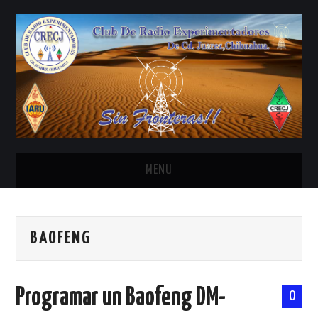
MENU
INICIO
BAOFENG
ANTENAS Y ACCESORIOS
AREDN
Programar un Baofeng DM-
0
BANDA CIVIL