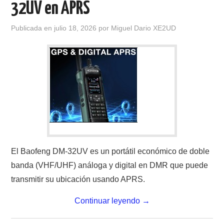
32UV en APRS
CONTACTO
Publicada en
julio 18, 2026
por
Miguel Dario XE2UD
HISTORIA DE LA RADIO
IMÁGENES CRECJ
LA PULGA MERCANTE
LITERATURA DE LA RADIO
MIEMBROS ORIGINALES
El Baofeng DM-32UV es un portátil económico de doble
banda (VHF/UHF) análoga y digital en DMR que puede
MODOS DIGITALES
transmitir su ubicación usando APRS.
Continuar leyendo
→
MORSE CW APRENDE Y MAS