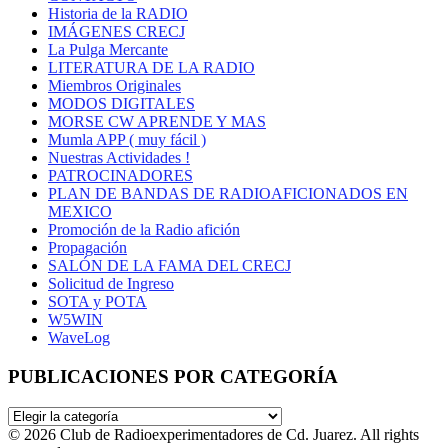
Historia de la RADIO
IMÁGENES CRECJ
La Pulga Mercante
LITERATURA DE LA RADIO
Miembros Originales
MODOS DIGITALES
MORSE CW APRENDE Y MAS
Mumla APP ( muy fácil )
Nuestras Actividades !
PATROCINADORES
PLAN DE BANDAS DE RADIOAFICIONADOS EN
MEXICO
Promoción de la Radio afición
Propagación
SALÓN DE LA FAMA DEL CRECJ
Solicitud de Ingreso
SOTA y POTA
W5WIN
WaveLog
PUBLICACIONES POR CATEGORÍA
PUBLICACIONES
POR
© 2026 Club de Radioexperimentadores de Cd. Juarez. All rights