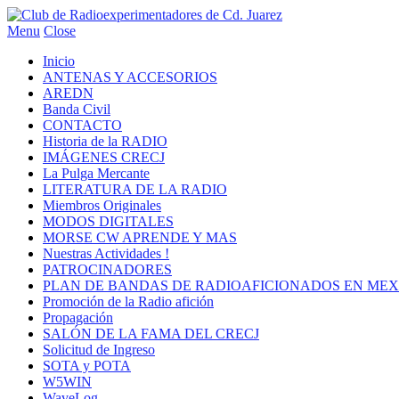
Menu
Close
Inicio
ANTENAS Y ACCESORIOS
AREDN
Banda Civil
CONTACTO
Historia de la RADIO
IMÁGENES CRECJ
La Pulga Mercante
LITERATURA DE LA RADIO
Miembros Originales
MODOS DIGITALES
MORSE CW APRENDE Y MAS
Nuestras Actividades !
PATROCINADORES
PLAN DE BANDAS DE RADIOAFICIONADOS EN MEX
Promoción de la Radio afición
Propagación
SALÓN DE LA FAMA DEL CRECJ
Solicitud de Ingreso
SOTA y POTA
W5WIN
WaveLog