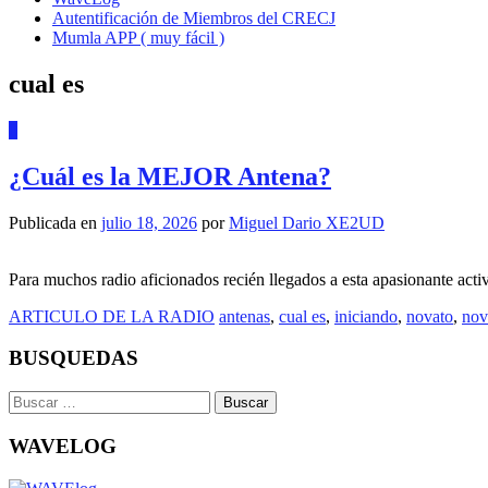
Autentificación de Miembros del CRECJ
Mumla APP ( muy fácil )
cual es
0
¿Cuál es la MEJOR Antena?
Publicada en
julio 18, 2026
por
Miguel Dario XE2UD
Para muchos radio aficionados recién llegados a esta apasionante acti
ARTICULO DE LA RADIO
antenas
,
cual es
,
iniciando
,
novato
,
nov
BUSQUEDAS
Buscar:
WAVELOG