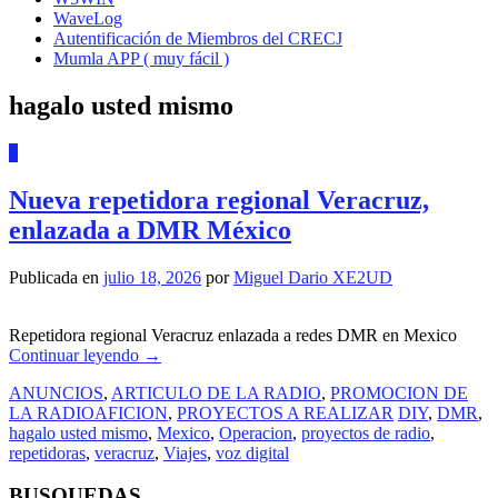
WaveLog
Autentificación de Miembros del CRECJ
Mumla APP ( muy fácil )
hagalo usted mismo
6
Nueva repetidora regional Veracruz,
enlazada a DMR México
Publicada en
julio 18, 2026
por
Miguel Dario XE2UD
Repetidora regional Veracruz enlazada a redes DMR en Mexico
Continuar leyendo
→
ANUNCIOS
,
ARTICULO DE LA RADIO
,
PROMOCION DE
LA RADIOAFICION
,
PROYECTOS A REALIZAR
DIY
,
DMR
,
hagalo usted mismo
,
Mexico
,
Operacion
,
proyectos de radio
,
repetidoras
,
veracruz
,
Viajes
,
voz digital
BUSQUEDAS