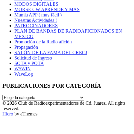
MODOS DIGITALES
MORSE CW APRENDE Y MAS
Mumla APP ( muy fácil )
Nuestras Actividades !
PATROCINADORES
PLAN DE BANDAS DE RADIOAFICIONADOS EN
MEXICO
Promoción de la Radio afición
Propagación
SALÓN DE LA FAMA DEL CRECJ
Solicitud de Ingreso
SOTA y POTA
W5WIN
WaveLog
PUBLICACIONES POR CATEGORÍA
PUBLICACIONES
POR
© 2026 Club de Radioexperimentadores de Cd. Juarez. All rights
CATEGORÍA
reserved.
Hiero
by aThemes