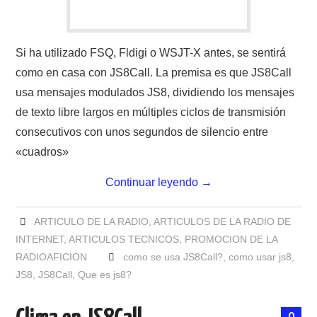
Si ha utilizado FSQ, Fldigi o WSJT-X antes, se sentirá
como en casa con JS8Call. La premisa es que JS8Call
usa mensajes modulados JS8, dividiendo los mensajes
de texto libre largos en múltiples ciclos de transmisión
consecutivos con unos segundos de silencio entre
«cuadros»
Continuar leyendo
→
ARTICULO DE LA RADIO
,
ARTICULOS DE LA RADIO DE
INTERNET
,
ARTICULOS TECNICOS
,
PROMOCION DE LA
RADIOAFICION
como se usa JS8Call?
,
como usar js8
,
JS8
,
JS8Call
,
Que es js8?