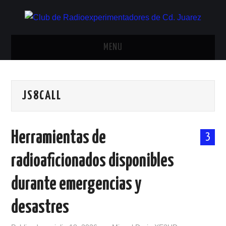
MENU
INICIO
JS8CALL
ANTENAS Y ACCESORIOS
AREDN
Herramientas de
3
BANDA CIVIL
radioaficionados disponibles
CONTACTO
durante emergencias y
HISTORIA DE LA RADIO
desastres