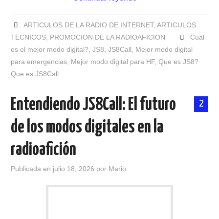
ARTICULOS DE LA RADIO DE INTERNET
,
ARTICULOS
TECNICOS
,
PROMOCION DE LA RADIOAFICION
Cual
es el mejor modo digital?
,
JS8
,
JS8Call
,
Mejor modo digital
para emergencias
,
Mejor modo digital para HF
,
Que es JS8?
Que es JS8Call
Entendiendo JS8Call: El futuro
2
de los modos digitales en la
radioafición
Publicada en
julio 18, 2026
por
Mario