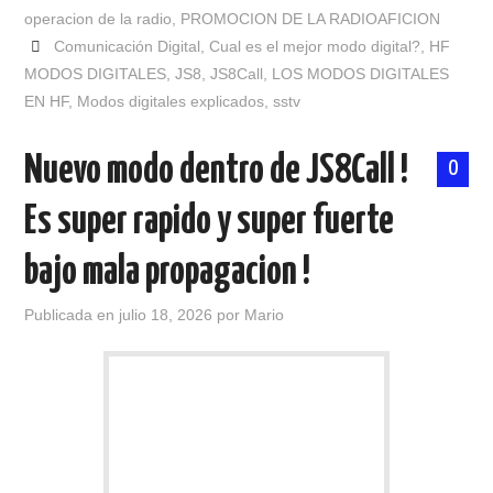
operacion de la radio
,
PROMOCION DE LA RADIOAFICION
Comunicación Digital
,
Cual es el mejor modo digital?
,
HF
MODOS DIGITALES
,
JS8
,
JS8Call
,
LOS MODOS DIGITALES
EN HF
,
Modos digitales explicados
,
sstv
Nuevo modo dentro de JS8Call !
0
Es super rapido y super fuerte
bajo mala propagacion !
Publicada en
julio 18, 2026
por
Mario