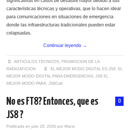
significativas en casos de desastre mayor debido a sus
características técnicas y operativas, que lo hacen ideal
para comunicaciones en situaciones de emergencia
donde las infraestructuras tradicionales pueden estar
colapsadas.
Continuar leyendo
→
ARTICULOS TECNICOS
,
PROMOCION DE LA
RADIOAFICION
EL MEJOR MODO DIGITAL ES JS8
,
EL
MEJOR MODO DIGITAL PARA EMERGENCIAS
,
JS8 EL
MEJOR MODO PARA
,
JS8Call
No es FT8? Entonces, que es
0
JS8 ?
Publicada en
julio 18, 2026
por
Mario