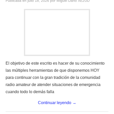
IMÁGENES CRECJ
Publicada en
julio 18, 2026
por
Miguel Dario XE2UD
LA PULGA MERCANTE
LITERATURA DE LA RADIO
MIEMBROS ORIGINALES
MODOS DIGITALES
El objetivo de este escrito es hacer de su conocimiento
MORSE CW APRENDE Y MAS
las múltiples herramientas de que disponemos HOY
para continuar con la gran tradición de la comunidad
NUESTRAS ACTIVIDADES !
radio amateur de atender situaciones de emergencia
PATROCINADORES
cuando todo lo demás falla
Continuar leyendo
→
PLAN DE BANDAS DE