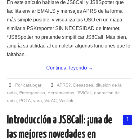
En este artículo hablare de JS8Call y JS8Spotter que
CRECJ
facilita enviar EMAILS y mensajes APRS de la forma
más simple posible, y visualiza tus QSO en un mapa
MUMLA APP ( MUY FÁCIL )
similar a PSKreporter SIN NECESIDAD de Internet.
*JS8Spotter no pretende simplificar JS8Call. Más bien,
amplía su utilidad al completar algunas funciones que le
faltaban.
Continuar leyendo
→
Por catalogar
APRS?
,
Desastres
,
difusion de la
radio
,
Emergencias
,
Herramientas
,
JS8Call
,
operacion de
radio
,
POTA
,
vara
,
VarAC
,
Winlink
Introducción a JS8Call: ¡una de
1
las mejores novedades en