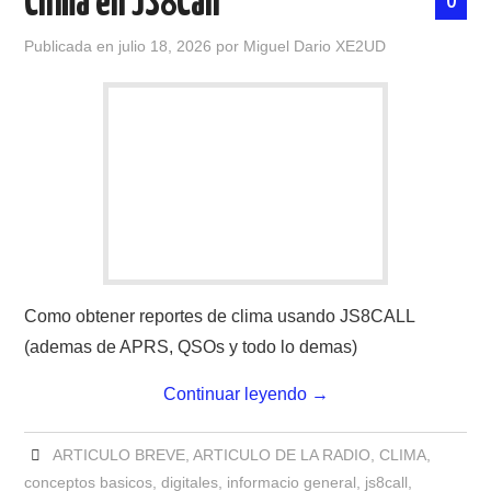
Clima en JS8Call
0
Publicada en
julio 18, 2026
por
Miguel Dario XE2UD
Como obtener reportes de clima usando JS8CALL
(ademas de APRS, QSOs y todo lo demas)
Continuar leyendo
→
ARTICULO BREVE
,
ARTICULO DE LA RADIO
,
CLIMA
,
conceptos basicos
,
digitales
,
informacio general
,
js8call
,