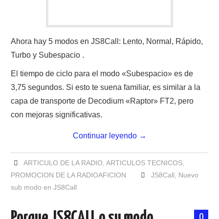
Ahora hay 5 modos en JS8Call: Lento, Normal, Rápido,
Turbo y Subespacio .
El tiempo de ciclo para el modo «Subespacio» es de
3,75 segundos. Si esto te suena familiar, es similar a la
capa de transporte de Decodium «Raptor» FT2, pero
con mejoras significativas.
Continuar leyendo
→
ARTICULO DE LA RADIO
,
ARTICULOS TECNICOS
,
PROMOCION DE LA RADIOAFICION
JS8Call
,
Nuevo
sub modo en JS8Call
Porque JS8CALL o su modo
0