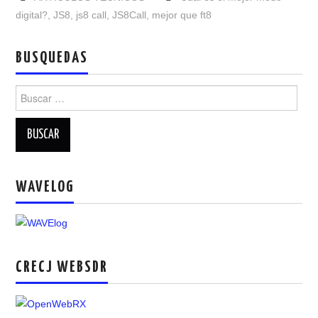
digital?
,
JS8
,
js8 call
,
JS8Call
,
mejor que ft8
BUSQUEDAS
Buscar:
WAVELOG
CRECJ WEBSDR