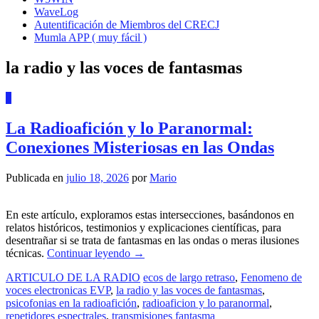
WaveLog
Autentificación de Miembros del CRECJ
Mumla APP ( muy fácil )
la radio y las voces de fantasmas
2
La Radioafición y lo Paranormal:
Conexiones Misteriosas en las Ondas
Publicada en
julio 18, 2026
por
Mario
En este artículo, exploramos estas intersecciones, basándonos en
relatos históricos, testimonios y explicaciones científicas, para
desentrañar si se trata de fantasmas en las ondas o meras ilusiones
técnicas.
Continuar leyendo
→
ARTICULO DE LA RADIO
ecos de largo retraso
,
Fenomeno de
voces electronicas EVP
,
la radio y las voces de fantasmas
,
psicofonias en la radioafición
,
radioaficion y lo paranormal
,
repetidores espectrales
,
transmisiones fantasma