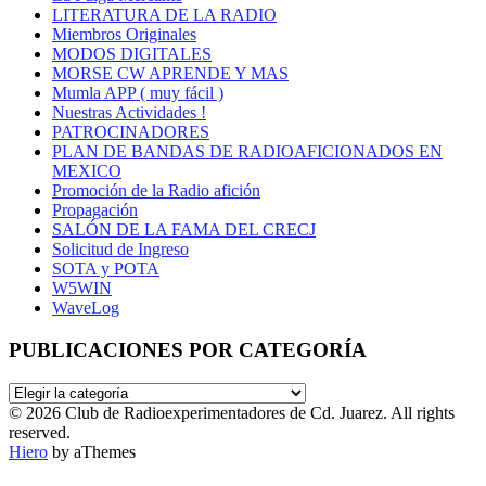
LITERATURA DE LA RADIO
Miembros Originales
MODOS DIGITALES
MORSE CW APRENDE Y MAS
Mumla APP ( muy fácil )
Nuestras Actividades !
PATROCINADORES
PLAN DE BANDAS DE RADIOAFICIONADOS EN
MEXICO
Promoción de la Radio afición
Propagación
SALÓN DE LA FAMA DEL CRECJ
Solicitud de Ingreso
SOTA y POTA
W5WIN
WaveLog
PUBLICACIONES POR CATEGORÍA
PUBLICACIONES
POR
© 2026 Club de Radioexperimentadores de Cd. Juarez. All rights
CATEGORÍA
reserved.
Hiero
by aThemes