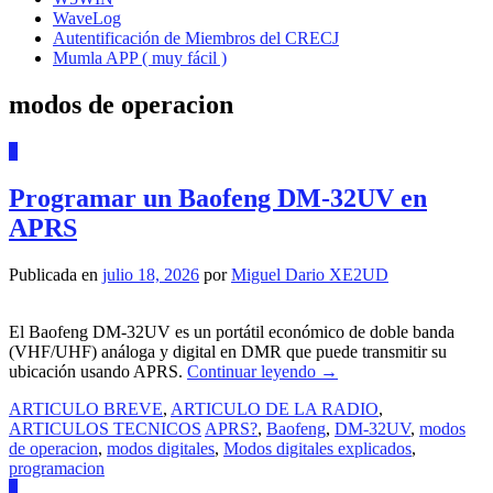
WaveLog
Autentificación de Miembros del CRECJ
Mumla APP ( muy fácil )
modos de operacion
0
Programar un Baofeng DM-32UV en
APRS
Publicada en
julio 18, 2026
por
Miguel Dario XE2UD
El Baofeng DM-32UV es un portátil económico de doble banda
(VHF/UHF) análoga y digital en DMR que puede transmitir su
ubicación usando APRS.
Continuar leyendo
→
ARTICULO BREVE
,
ARTICULO DE LA RADIO
,
ARTICULOS TECNICOS
APRS?
,
Baofeng
,
DM-32UV
,
modos
de operacion
,
modos digitales
,
Modos digitales explicados
,
programacion
0