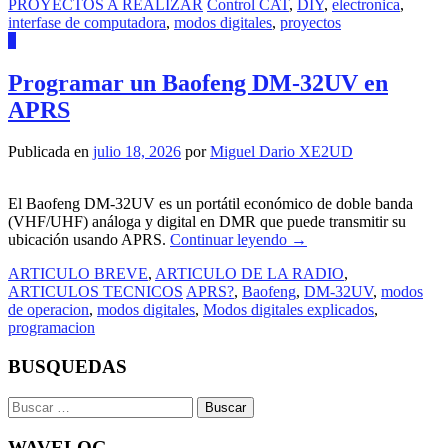
PROYECTOS A REALIZAR
Control CAT
,
DIY
,
electronica
,
interfase de computadora
,
modos digitales
,
proyectos
0
Programar un Baofeng DM-32UV en
APRS
Publicada en
julio 18, 2026
por
Miguel Dario XE2UD
El Baofeng DM-32UV es un portátil económico de doble banda
(VHF/UHF) análoga y digital en DMR que puede transmitir su
ubicación usando APRS.
Continuar leyendo
→
ARTICULO BREVE
,
ARTICULO DE LA RADIO
,
ARTICULOS TECNICOS
APRS?
,
Baofeng
,
DM-32UV
,
modos
de operacion
,
modos digitales
,
Modos digitales explicados
,
programacion
BUSQUEDAS
Buscar:
WAVELOG