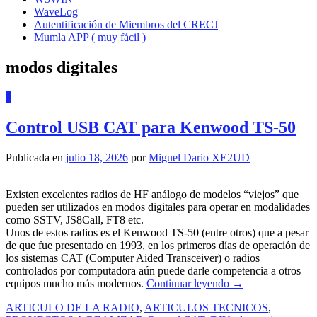
WaveLog
Autentificación de Miembros del CRECJ
Mumla APP ( muy fácil )
modos digitales
2
Control USB CAT para Kenwood TS-50
Publicada en
julio 18, 2026
por
Miguel Dario XE2UD
Existen excelentes radios de HF análogo de modelos “viejos” que
pueden ser utilizados en modos digitales para operar en modalidades
como SSTV, JS8Call, FT8 etc.
Unos de estos radios es el Kenwood TS-50 (entre otros) que a pesar
de que fue presentado en 1993, en los primeros días de operación de
los sistemas CAT (Computer Aided Transceiver) o radios
controlados por computadora aún puede darle competencia a otros
equipos mucho más modernos.
Continuar leyendo
→
ARTICULO DE LA RADIO
,
ARTICULOS TECNICOS
,