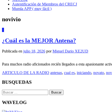
Autentificación de Miembros del CRECJ
Mumla APP ( muy fácil )
novivio
0
¿Cuál es la MEJOR Antena?
Publicada en
julio 18, 2026
por
Miguel Dario XE2UD
Para muchos radio aficionados recién llegados a esta apasionante acti
ARTICULO DE LA RADIO
antenas
,
cual es
,
iniciando
,
novato
,
nov
BUSQUEDAS
Buscar:
WAVELOG