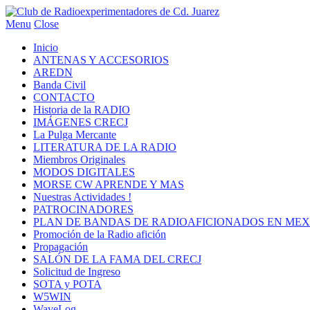
Menu
Close
Inicio
ANTENAS Y ACCESORIOS
AREDN
Banda Civil
CONTACTO
Historia de la RADIO
IMÁGENES CRECJ
La Pulga Mercante
LITERATURA DE LA RADIO
Miembros Originales
MODOS DIGITALES
MORSE CW APRENDE Y MAS
Nuestras Actividades !
PATROCINADORES
PLAN DE BANDAS DE RADIOAFICIONADOS EN MEX
Promoción de la Radio afición
Propagación
SALÓN DE LA FAMA DEL CRECJ
Solicitud de Ingreso
SOTA y POTA
W5WIN
WaveLog