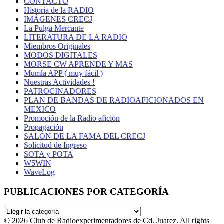
CONTACTO
Historia de la RADIO
IMÁGENES CRECJ
La Pulga Mercante
LITERATURA DE LA RADIO
Miembros Originales
MODOS DIGITALES
MORSE CW APRENDE Y MAS
Mumla APP ( muy fácil )
Nuestras Actividades !
PATROCINADORES
PLAN DE BANDAS DE RADIOAFICIONADOS EN
MEXICO
Promoción de la Radio afición
Propagación
SALÓN DE LA FAMA DEL CRECJ
Solicitud de Ingreso
SOTA y POTA
W5WIN
WaveLog
PUBLICACIONES POR CATEGORÍA
PUBLICACIONES
POR
© 2026 Club de Radioexperimentadores de Cd. Juarez. All rights