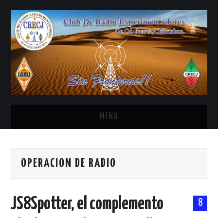
MENU
INICIO
OPERACION DE RADIO
ANTENAS Y ACCESORIOS
AREDN
JS8Spotter, el complemento
8
BANDA CIVIL