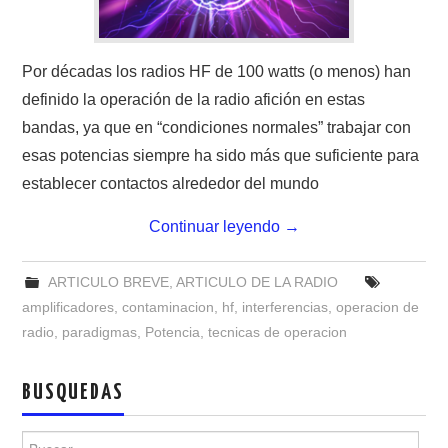
W5WIN
WAVELOG
Por décadas los radios HF de 100 watts (o menos) han
definido la operación de la radio afición en estas
AUTENTIFICACIÓN DE MIEMBROS DEL
bandas, ya que en “condiciones normales” trabajar con
esas potencias siempre ha sido más que suficiente para
CRECJ
establecer contactos alrededor del mundo
MUMLA APP ( MUY FÁCIL )
Continuar leyendo
→
ARTICULO BREVE
,
ARTICULO DE LA RADIO
amplificadores
,
contaminacion
,
hf
,
interferencias
,
operacion de
radio
,
paradigmas
,
Potencia
,
tecnicas de operacion
BUSQUEDAS
Buscar: