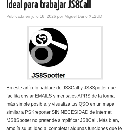
ideal para trabajar JS8Call
CONTACTO
Publicada en
julio 18, 2026
por
Miguel Dario XE2UD
HISTORIA DE LA RADIO
IMÁGENES CRECJ
LA PULGA MERCANTE
LITERATURA DE LA RADIO
MIEMBROS ORIGINALES
En este artículo hablare de JS8Call y JS8Spotter que
facilita enviar EMAILS y mensajes APRS de la forma
MODOS DIGITALES
más simple posible, y visualiza tus QSO en un mapa
similar a PSKreporter SIN NECESIDAD de Internet.
MORSE CW APRENDE Y MAS
*JS8Spotter no pretende simplificar JS8Call. Más bien,
amplía su utilidad al completar algunas funciones que le