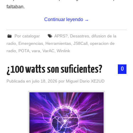
NUESTRAS ACTIVIDADES !
faltaban.
PATROCINADORES
Continuar leyendo
→
PLAN DE BANDAS DE
Por catalogar
APRS?
,
Desastres
,
difusion de la
radio
,
Emergencias
,
Herramientas
,
JS8Call
,
operacion de
RADIOAFICIONADOS EN MEXICO
radio
,
POTA
,
vara
,
VarAC
,
Winlink
PROMOCIÓN DE LA RADIO AFICIÓN
¿100 watts son suficientes?
0
PROPAGACIÓN
Publicada en
julio 18, 2026
por
Miguel Dario XE2UD
SALÓN DE LA FAMA DEL CRECJ
SOLICITUD DE INGRESO
SOTA Y POTA