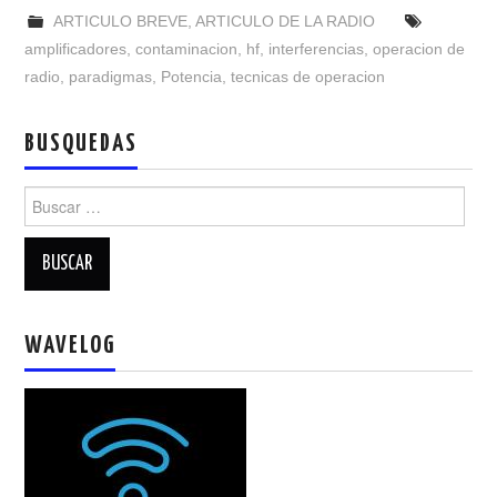
NUESTRAS ACTIVIDADES !
ARTICULO BREVE
,
ARTICULO DE LA RADIO
amplificadores
,
contaminacion
,
hf
,
interferencias
,
operacion de
PATROCINADORES
radio
,
paradigmas
,
Potencia
,
tecnicas de operacion
PLAN DE BANDAS DE
BUSQUEDAS
RADIOAFICIONADOS EN MEXICO
Buscar:
PROMOCIÓN DE LA RADIO AFICIÓN
PROPAGACIÓN
WAVELOG
SALÓN DE LA FAMA DEL CRECJ
SOLICITUD DE INGRESO
SOTA Y POTA