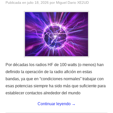
Publicada en
julio 18, 2026
por
Miguel Dario XE2UD
CONTACTO
HISTORIA DE LA RADIO
IMÁGENES CRECJ
LA PULGA MERCANTE
LITERATURA DE LA RADIO
Por décadas los radios HF de 100 watts (o menos) han
definido la operación de la radio afición en estas
MIEMBROS ORIGINALES
bandas, ya que en “condiciones normales” trabajar con
esas potencias siempre ha sido más que suficiente para
MODOS DIGITALES
establecer contactos alrededor del mundo
MORSE CW APRENDE Y MAS
Continuar leyendo
→