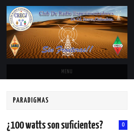
MENU
INICIO
PARADIGMAS
ANTENAS Y ACCESORIOS
AREDN
¿100 watts son suficientes?
0
BANDA CIVIL