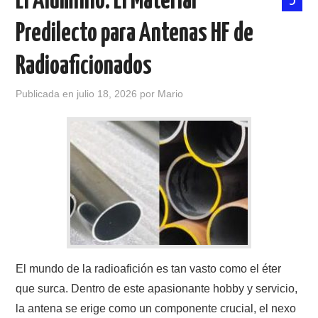
El Aluminio: El Material
Predilecto para Antenas HF de
CONTACTO
Radioaficionados
HISTORIA DE LA RADIO
Publicada en
julio 18, 2026
por
Mario
IMÁGENES CRECJ
LA PULGA MERCANTE
LITERATURA DE LA RADIO
MIEMBROS ORIGINALES
MODOS DIGITALES
El mundo de la radioafición es tan vasto como el éter
MORSE CW APRENDE Y MAS
que surca. Dentro de este apasionante hobby y servicio,
la antena se erige como un componente crucial, el nexo