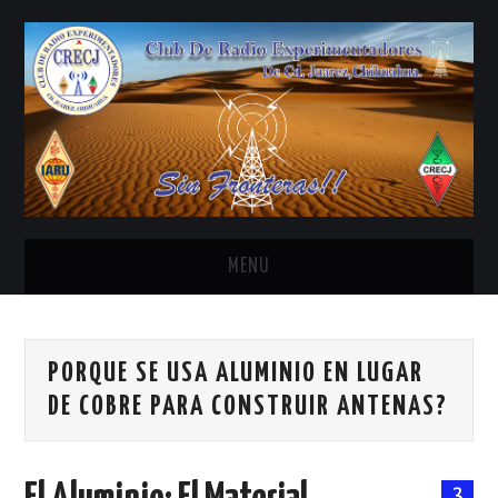
MENU
INICIO
PORQUE SE USA ALUMINIO EN LUGAR
ANTENAS Y ACCESORIOS
DE COBRE PARA CONSTRUIR ANTENAS?
AREDN
BANDA CIVIL
3