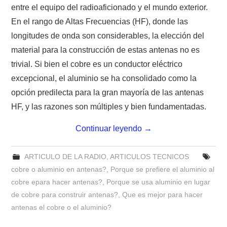
NUESTRAS ACTIVIDADES !
entre el equipo del radioaficionado y el mundo exterior.
En el rango de Altas Frecuencias (HF), donde las
PATROCINADORES
longitudes de onda son considerables, la elección del
material para la construcción de estas antenas no es
PLAN DE BANDAS DE
trivial. Si bien el cobre es un conductor eléctrico
excepcional, el aluminio se ha consolidado como la
RADIOAFICIONADOS EN MEXICO
opción predilecta para la gran mayoría de las antenas
PROMOCIÓN DE LA RADIO AFICIÓN
HF, y las razones son múltiples y bien fundamentadas.
Continuar leyendo
→
PROPAGACIÓN
ARTICULO DE LA RADIO
,
ARTICULOS TECNICOS
SALÓN DE LA FAMA DEL CRECJ
cobre o aluminio en antenas?
,
Porque se prefiere el aluminio al
cobre epara hacer antenas?
,
Porque se usa aluminio en lugar
SOLICITUD DE INGRESO
de cobre para construir antenas?
,
Que es mejor para hacer
antenas el cobre o el aluminio?
SOTA Y POTA