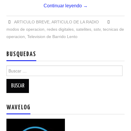
NUESTRAS ACTIVIDADES !
Continuar leyendo
→
PATROCINADORES
ARTICULO BREVE
,
ARTICULO DE LA RADIO
modos de operacion
,
redes digitales
,
satelites
,
sstv
,
tecnicas de
PLAN DE BANDAS DE
operacion
,
Television de Barrido Lento
RADIOAFICIONADOS EN MEXICO
BUSQUEDAS
PROMOCIÓN DE LA RADIO AFICIÓN
Buscar:
PROPAGACIÓN
SALÓN DE LA FAMA DEL CRECJ
SOLICITUD DE INGRESO
WAVELOG
SOTA Y POTA