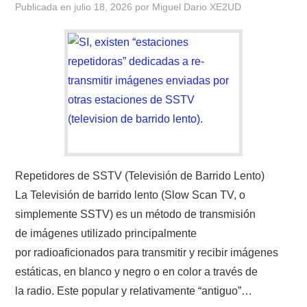
Publicada en
julio 18, 2026
por
Miguel Dario XE2UD
CONTACTO
HISTORIA DE LA RADIO
IMÁGENES CRECJ
LA PULGA MERCANTE
LITERATURA DE LA RADIO
Repetidores de SSTV (Televisión de Barrido Lento)
La Televisión de barrido lento (Slow Scan TV, o
MIEMBROS ORIGINALES
simplemente SSTV) es un método de transmisión
de imágenes utilizado principalmente
MODOS DIGITALES
por radioaficionados para transmitir y recibir imágenes
estáticas, en blanco y negro o en color a través de
MORSE CW APRENDE Y MAS
la radio. Este popular y relativamente “antiguo”…