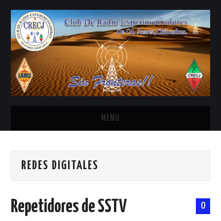
MENU
INICIO
REDES DIGITALES
ANTENAS Y ACCESORIOS
AREDN
Repetidores de SSTV
0
BANDA CIVIL