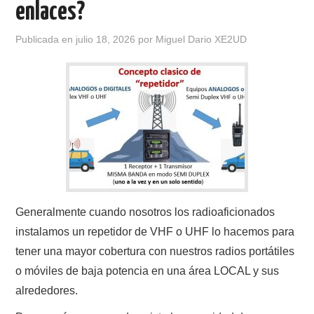
enlaces?
CONTACTO
Publicada en
julio 18, 2026
por
Miguel Dario XE2UD
HISTORIA DE LA RADIO
IMÁGENES CRECJ
LA PULGA MERCANTE
LITERATURA DE LA RADIO
MIEMBROS ORIGINALES
Generalmente cuando nosotros los radioaficionados
instalamos un repetidor de VHF o UHF lo hacemos para
MODOS DIGITALES
tener una mayor cobertura con nuestros radios portátiles
o móviles de baja potencia en una área LOCAL y sus
MORSE CW APRENDE Y MAS
alrededores.