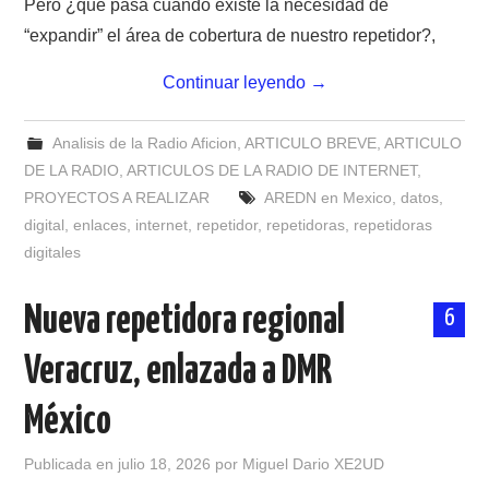
Pero ¿qué pasa cuando existe la necesidad de
NUESTRAS ACTIVIDADES !
“expandir” el área de cobertura de nuestro repetidor?,
PATROCINADORES
Continuar leyendo
→
PLAN DE BANDAS DE
Analisis de la Radio Aficion
,
ARTICULO BREVE
,
ARTICULO
DE LA RADIO
,
ARTICULOS DE LA RADIO DE INTERNET
,
RADIOAFICIONADOS EN MEXICO
PROYECTOS A REALIZAR
AREDN en Mexico
,
datos
,
digital
,
enlaces
,
internet
,
repetidor
,
repetidoras
,
repetidoras
PROMOCIÓN DE LA RADIO AFICIÓN
digitales
PROPAGACIÓN
Nueva repetidora regional
6
SALÓN DE LA FAMA DEL CRECJ
Veracruz, enlazada a DMR
SOLICITUD DE INGRESO
México
SOTA Y POTA
Publicada en
julio 18, 2026
por
Miguel Dario XE2UD