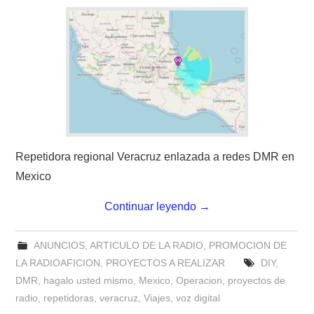
W5WIN
WAVELOG
AUTENTIFICACIÓN DE MIEMBROS DEL
CRECJ
MUMLA APP ( MUY FÁCIL )
Repetidora regional Veracruz enlazada a redes DMR en
Mexico
Continuar leyendo
→
ANUNCIOS
,
ARTICULO DE LA RADIO
,
PROMOCION DE
LA RADIOAFICION
,
PROYECTOS A REALIZAR
DIY
,
DMR
,
hagalo usted mismo
,
Mexico
,
Operacion
,
proyectos de
radio
,
repetidoras
,
veracruz
,
Viajes
,
voz digital