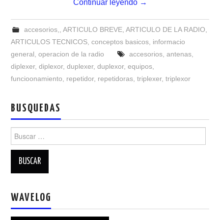
Continuar leyendo
→
accesorios,
,
ARTICULO BREVE
,
ARTICULO DE LA RADIO
,
ARTICULOS TECNICOS
,
conceptos basicos
,
informacio
general
,
operacion de la radio
accesorios
,
antenas
,
diplexer
,
diplexor
,
duplexer
,
duplexor
,
equipos
,
funcioonamiento
,
repetidor
,
repetidoras
,
triplexer
,
triplexor
BUSQUEDAS
Buscar:
WAVELOG