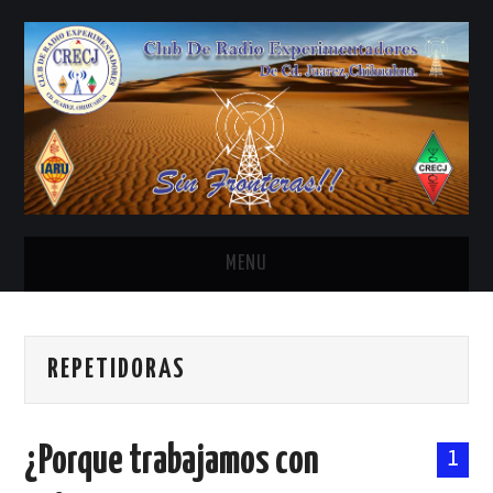
MENU
INICIO
REPETIDORAS
ANTENAS Y ACCESORIOS
AREDN
¿Porque trabajamos con
1
BANDA CIVIL