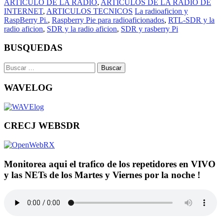
ARTICULO DE LA RADIO
,
ARTICULOS DE LA RADIO DE
INTERNET
,
ARTICULOS TECNICOS
La radioaficion y
RaspBerry Pi.
,
Raspberry Pie para radioaficionados
,
RTL-SDR y la
radio aficion
,
SDR y la radio aficion
,
SDR y rasberry Pi
BUSQUEDAS
Buscar:
WAVELOG
CRECJ WEBSDR
Monitorea aqui el trafico de los repetidores en VIVO
y las NETs de los Martes y Viernes por la noche !