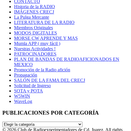
CONTACTO
Historia de la RADIO
IMÁGENES CRECJ
La Pulga Mercante
LITERATURA DE LA RADIO
Miembros Originales
MODOS DIGITALES
MORSE CW APRENDE Y MAS
Mumla APP ( muy fácil )
Nuestras Actividades !
PATROCINADORES
PLAN DE BANDAS DE RADIOAFICIONADOS EN
MEXICO
Promoción de la Radio afición
Propagación
SALÓN DE LA FAMA DEL CRECJ
Solicitud de Ingreso
SOTA y POTA
W5WIN
WaveLog
PUBLICACIONES POR CATEGORÍA
PUBLICACIONES
POR
© 2026 Club de Radioexperimentadores de Cd. Juarez. All rights