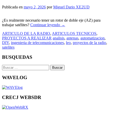
Publicada en
mayo 2, 2026
por
Miguel Dario XE2UD
¿Es realmente necesario tener un rotor de doble eje (AZ) para
trabajar satélites?
Continuar leyendo
→
ARTICULO DE LA RADIO
,
ARTICULOS TECNICOS
,
PROYECTOS A REALIZAR
analisis
,
antenas
,
automatizacion
,
DIY
,
ingenieria de telecomunicaciones
,
leo
,
proyectos de la radio
,
satelites
BUSQUEDAS
Buscar:
WAVELOG
CRECJ WEBSDR