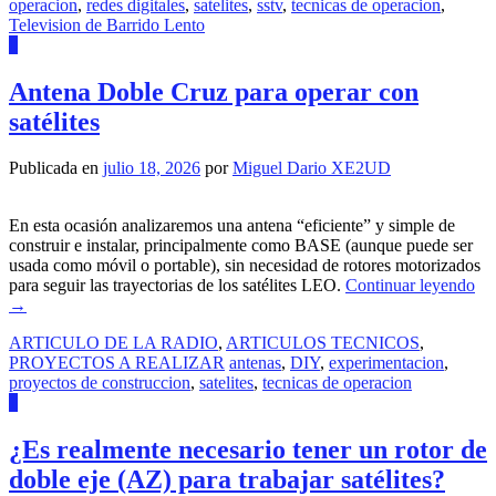
operacion
,
redes digitales
,
satelites
,
sstv
,
tecnicas de operacion
,
Television de Barrido Lento
0
Antena Doble Cruz para operar con
satélites
Publicada en
julio 18, 2026
por
Miguel Dario XE2UD
En esta ocasión analizaremos una antena “eficiente” y simple de
construir e instalar, principalmente como BASE (aunque puede ser
usada como móvil o portable), sin necesidad de rotores motorizados
para seguir las trayectorias de los satélites LEO.
Continuar leyendo
→
ARTICULO DE LA RADIO
,
ARTICULOS TECNICOS
,
PROYECTOS A REALIZAR
antenas
,
DIY
,
experimentacion
,
proyectos de construccion
,
satelites
,
tecnicas de operacion
1
¿Es realmente necesario tener un rotor de
doble eje (AZ) para trabajar satélites?