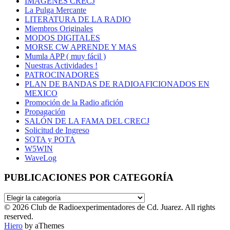
IMÁGENES CRECJ
La Pulga Mercante
LITERATURA DE LA RADIO
Miembros Originales
MODOS DIGITALES
MORSE CW APRENDE Y MAS
Mumla APP ( muy fácil )
Nuestras Actividades !
PATROCINADORES
PLAN DE BANDAS DE RADIOAFICIONADOS EN
MEXICO
Promoción de la Radio afición
Propagación
SALÓN DE LA FAMA DEL CRECJ
Solicitud de Ingreso
SOTA y POTA
W5WIN
WaveLog
PUBLICACIONES POR CATEGORÍA
PUBLICACIONES
POR
© 2026 Club de Radioexperimentadores de Cd. Juarez. All rights
CATEGORÍA
reserved.
Hiero
by aThemes