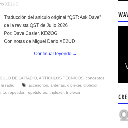
rio XE2UD
WA
Traducción del articulo original “QST: Ask Dave”
de la revista QST de Julio 2026
Por: Dave Casler, KEØOG
Con notas de Miguel Dario XE2UD
Continuar leyendo
→
CULO DE LA RADIO
,
ARTICULOS TECNICOS
,
conceptos
la radio
accesorios
,
antenas
,
diplexer
,
diplexor
,
nto
,
repetidor
,
repetidoras
,
triplexer
,
triplexor
CRE