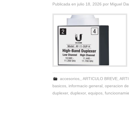
Publicada en
julio 18, 2026
por
Miguel Da
accesorios,
,
ARTICULO BREVE
,
ARTI
basicos
,
informacio general
,
operacion de 
duplexer
,
duplexor
,
equipos
,
funcioonamie