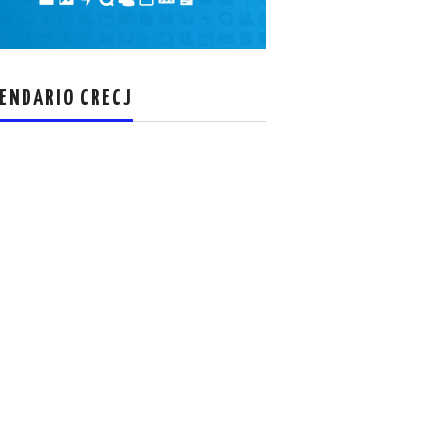
el
volumen.
ENDARIO CRECJ