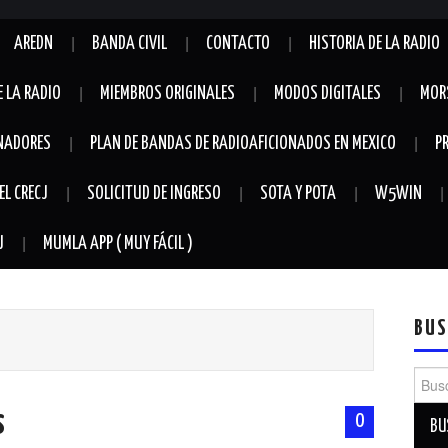
AREDN
BANDA CIVIL
CONTACTO
HISTORIA DE LA RADIO
E LA RADIO
MIEMBROS ORIGINALES
MODOS DIGITALES
MOR
NADORES
PLAN DE BANDAS DE RADIOAFICIONADOS EN MEXICO
P
EL CRECJ
SOLICITUD DE INGRESO
SOTA Y POTA
W5WIN
J
MUMLA APP ( MUY FÁCIL )
BUS
Busca
s
0