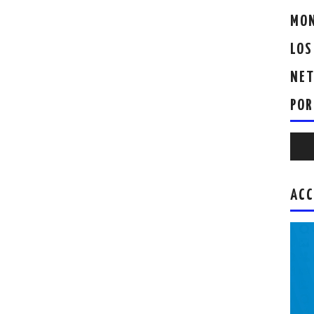
MON
LOS
NET
POR
Repr
de
audio
ACC