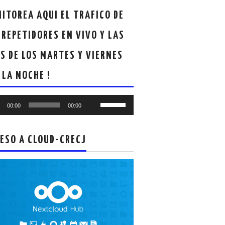
ITOREA AQUI EL TRAFICO DE
 REPETIDORES EN VIVO Y LAS
S DE LOS MARTES Y VIERNES
 LA NOCHE !
oductor
Utiliza
00:00
00:00
las
teclas
de
ESO A CLOUD-CRECJ
flecha
arriba/abajo
para
aumentar
o
disminuir