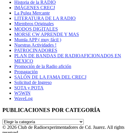
Historia de la RADIO
IMÁGENES CRECJ
La Pulga Mercante
LITERATURA DE LA RADIO
Miembros Originales
MODOS DIGITALES
MORSE CW APRENDE Y MAS
Mumla APP ( muy fácil )
Nuestras Actividades !
PATROCINADORES
PLAN DE BANDAS DE RADIOAFICIONADOS EN
MEXICO
Promoción de la Radio afición
Propagación
SALÓN DE LA FAMA DEL CRECJ
Solicitud de Ingreso
SOTA y POTA
W5WIN
WaveLog
PUBLICACIONES POR CATEGORÍA
PUBLICACIONES
POR
© 2026 Club de Radioexperimentadores de Cd. Juarez. All rights
CATEGORÍA
reserved.